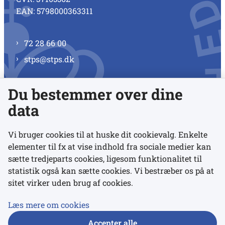
EAN: 5798000363311
72 28 66 00
stps@stps.dk
Du bestemmer over dine
Se alle kontaktnumre
data
Vi bruger cookies til at huske dit cookievalg. Enkelte
elementer til fx at vise indhold fra sociale medier kan
Links
sætte tredjeparts cookies, ligesom funktionalitet til
statistik også kan sætte cookies. Vi bestræber os på at
sitet virker uden brug af cookies.
Udgivelser
Tilgængelighedserklæring
Læs mere om cookies
Data- og privatlivspolitik
Accepter alle