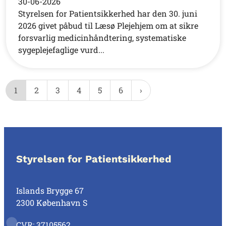
30-06-2026
Styrelsen for Patientsikkerhed har den 30. juni
2026 givet påbud til Læsø Plejehjem om at sikre
forsvarlig medicinhåndtering, systematiske
sygeplejefaglige vurd...
1
2
3
4
5
6
Styrelsen for Patientsikkerhed
Islands Brygge 67
2300 København S
CVR: 37105562