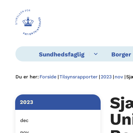
Sundhedsfaglig
Borger 
Du er her:
Forside
Tilsynsrapporter
2023
nov
Sj
Sj
2023
Un
dec
nov