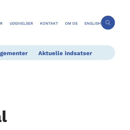
ER
UDGIVELSER
KONTAKT
OM OS
ENGLISH
ngementer
Aktuelle indsatser
l