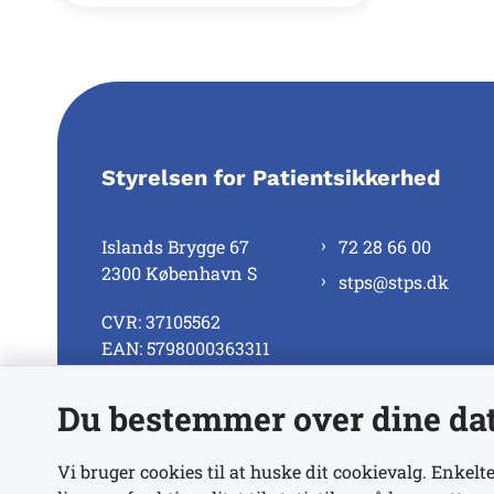
Styrelsen for Patientsikkerhed
Islands Brygge 67
72 28 66 00
2300 København S
stps@stps.dk
CVR: 37105562
EAN: 5798000363311
Du bestemmer over dine da
Se alle kontaktnumre
Vi bruger cookies til at huske dit cookievalg. Enkelte