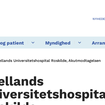
NYHED
og patient
Myndighed
Arra
ællands Universitetshospital Roskilde, Akutmodtagelsen
ællands
iversitetshospita