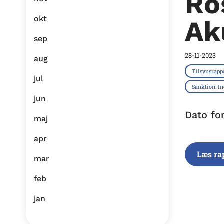
Ro
okt
Ak
sep
28-11-2023
aug
Tilsynsrapp
jul
Sanktion: I
jun
Dato fo
maj
apr
Læs ra
mar
feb
jan