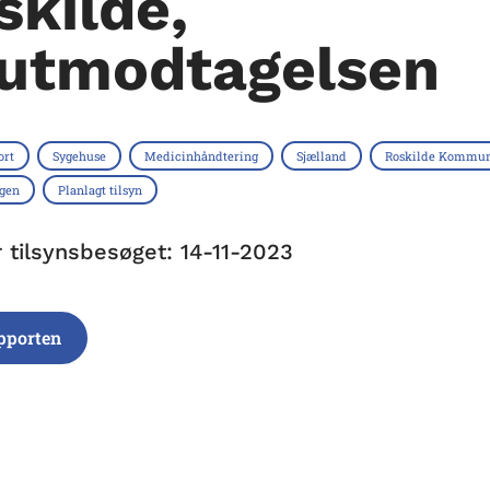
skilde,
utmodtagelsen
ort
Sygehuse
Medicinhåndtering
Sjælland
Roskilde Kommu
ngen
Planlagt tilsyn
r tilsynsbesøget: 14-11-2023
pporten