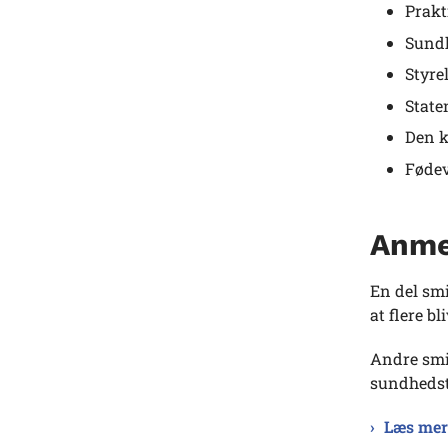
Prakt
Sundh
Styre
State
Den 
Føde
Anme
En del sm
at flere bl
Andre smi
sundhedst
Læs mer