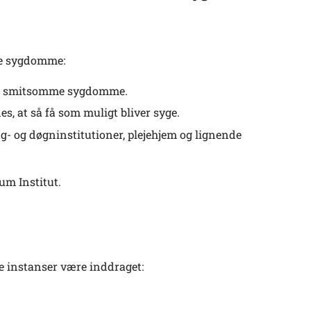
me sygdomme:
kke smitsomme sygdomme.
s, at så få som muligt bliver syge.
- og døgninstitutioner, plejehjem og lignende
um Institut.
ge instanser være inddraget: