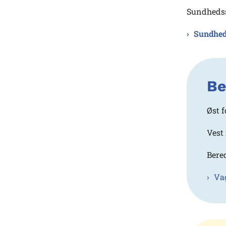
Sundhedss
Sundhed
Be
Øst f
Vest 
Bere
Vag