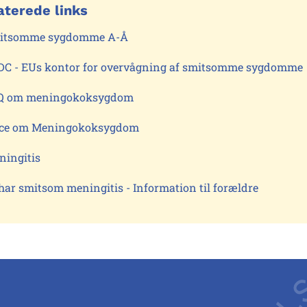
aterede links
itsomme sygdomme A-Å
DC - EUs kontor for overvågning af smitsomme sygdomme
Q om meningokoksygdom
ece om Meningokoksygdom
ningitis
har smitsom meningitis - Information til forældre