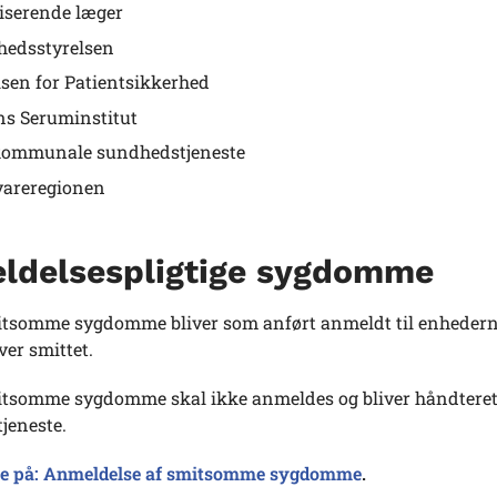
iserende læger
edsstyrelsen
lsen for Patientsikkerhed
ns Seruminstitut
kommunale sundhedstjeneste
vareregionen
ldelsespligtige sygdomme
itsomme sygdomme bliver som anført anmeldt til enhederne 
iver smittet.
tsomme sygdomme skal ikke anmeldes og bliver håndteret
jeneste.
e på: Anmeldelse af smitsomme sygdomme
.