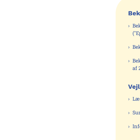
Bek
Be
("E
Be
Be
af 
Vej
Læ
Su
In