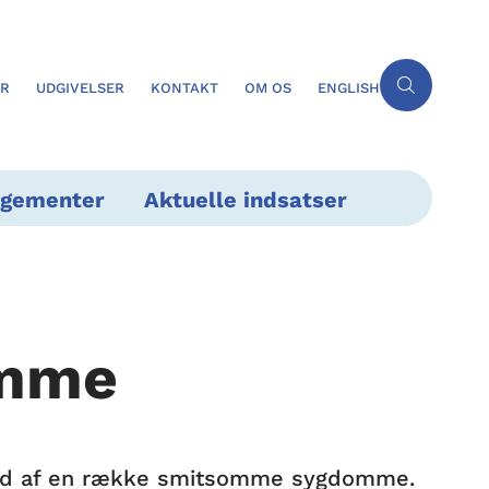
ER
UDGIVELSER
KONTAKT
OM OS
ENGLISH
ngementer
Aktuelle indsatser
omme
rud af en række smitsomme sygdomme.