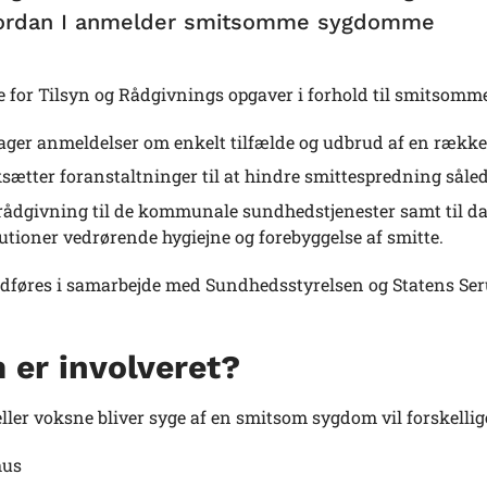
ordan I anmelder smitsomme sygdomme
 for Tilsyn og Rådgivnings opgaver i forhold til smitsom
ger anmeldelser om enkelt tilfælde og udbrud af en ræ
sætter foranstaltninger til at hindre smittespredning sålede
rådgivning til de kommunale sundhedstjenester samt til dag
tutioner vedrørende hygiejne og forebyggelse af smitte.
udføres i samarbejde med Sundhedsstyrelsen og Statens Ser
 er involveret?
ller voksne bliver syge af en smitsom sygdom vil forskelli
hus