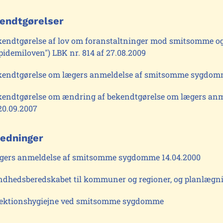
endtgørelser
kendtgørelse af lov om foranstaltninger mod smitsomme o
pidemiloven") LBK nr. 814 af 27.08.2009
kendtgørelse om lægers anmeldelse af smitsomme sygdomm
kendtgørelse om ændring af bekendtgørelse om lægers an
20.09.2007
ledninger
gers anmeldelse af smitsomme sygdomme 14.04.2000
ndhedsberedskabet til kommuner og regioner, og planlæg
fektionshygiejne ved smitsomme sygdomme