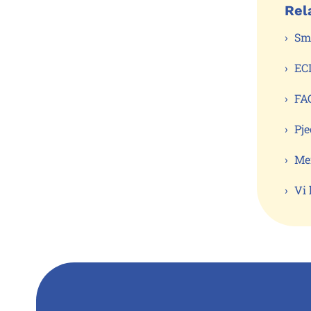
Rel
Sm
EC
FA
Pj
Me
Vi 