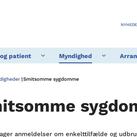
NYHED
og patient
Myndighed
Arra
ndigheder
Smitsomme sygdomme
itsomme sygd
ager anmeldelser om enkelttilfælde og udb