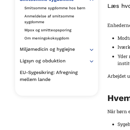
Læs hv
Smitsomme sygdomme hos børn
Anmeldelse af smitsomme
sygdomme
Enhederne
Mpox og smitteopsporing
Modta
Om meningokoksygdom
Iværk
Miljømedicin og hygiejne
Yder 
Ligsyn og obduktion
insti
EU-Sygesikring: Afregning
Arbejdet 
mellem lande
Hvem
Når børn e
Syge