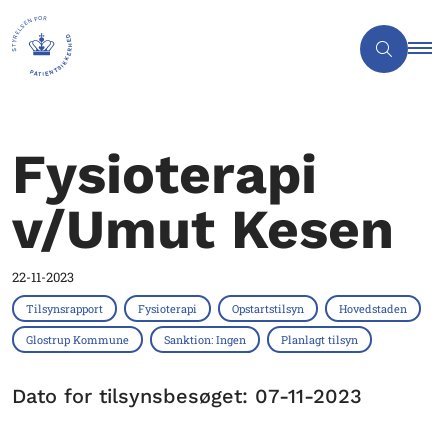
Fysioterapi
v/Umut Kesen
22-11-2023
Tilsynsrapport
Fysioterapi
Opstartstilsyn
Hovedstaden
Glostrup Kommune
Sanktion: Ingen
Planlagt tilsyn
Dato for tilsynsbesøget: 07-11-2023