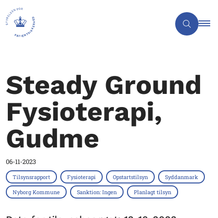
Steady Ground
Fysioterapi,
Gudme
06-11-2023
Tilsynsrapport
Fysioterapi
Opstartstilsyn
Syddanmark
Nyborg Kommune
Sanktion: Ingen
Planlagt tilsyn