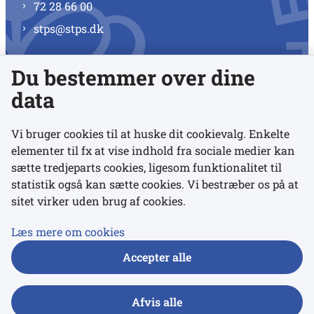
72 28 66 00
stps@stps.dk
Du bestemmer over dine
Se alle kontaktnumre
data
Vi bruger cookies til at huske dit cookievalg. Enkelte
elementer til fx at vise indhold fra sociale medier kan
Links
sætte tredjeparts cookies, ligesom funktionalitet til
statistik også kan sætte cookies. Vi bestræber os på at
sitet virker uden brug af cookies.
Udgivelser
Tilgængelighedserklæring
Læs mere om cookies
Data- og privatlivspolitik
Accepter alle
Cookies
Afvis alle