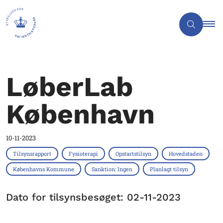
LøberLab
København
10-11-2023
Tilsynsrapport
Fysioterapi
Opstartstilsyn
Hovedstaden
Københavns Kommune
Sanktion: Ingen
Planlagt tilsyn
Dato for tilsynsbesøget: 02-11-2023