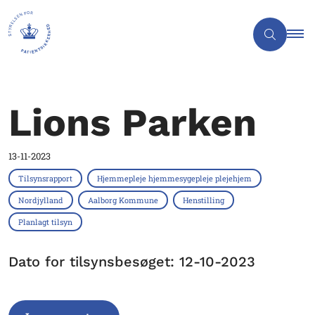
Lions Parken
13-11-2023
Tilsynsrapport
Hjemmepleje hjemmesygepleje plejehjem
Nordjylland
Aalborg Kommune
Henstilling
Planlagt tilsyn
Dato for tilsynsbesøget: 12-10-2023