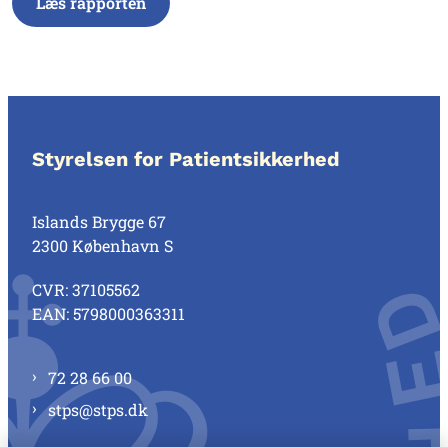
Læs rapporten
Styrelsen for Patientsikkerhed
Islands Brygge 67
2300 København S
CVR: 37105562
EAN: 5798000363311
72 28 66 00
stps@stps.dk