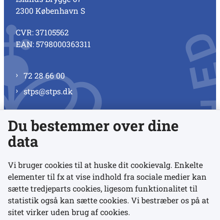
2300 København S
CVR: 37105562
EAN: 5798000363311
72 28 66 00
stps@stps.dk
Du bestemmer over dine
Se alle kontaktnumre
data
Vi bruger cookies til at huske dit cookievalg. Enkelte
elementer til fx at vise indhold fra sociale medier kan
Links
sætte tredjeparts cookies, ligesom funktionalitet til
statistik også kan sætte cookies. Vi bestræber os på at
Udgivelser
sitet virker uden brug af cookies.