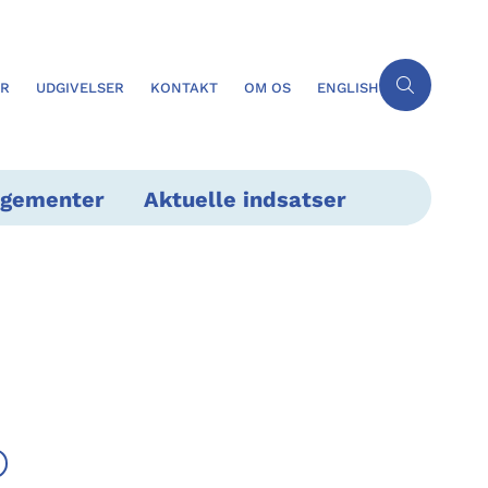
ER
UDGIVELSER
KONTAKT
OM OS
ENGLISH
ngementer
Aktuelle indsatser