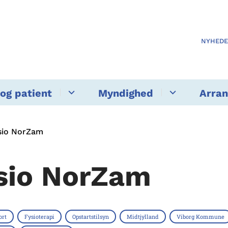
NYHED
og patient
Myndighed
Arra
sio NorZam
sio NorZam
ort
Fysioterapi
Opstartstilsyn
Midtjylland
Viborg Kommune