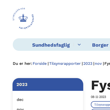
Sundhedsfaglig
Borger 
Du er her:
Forside
Tilsynsrapporter
2023
nov
Fy
Fy
2023
08-11-2023
dec
Tilsynsrapp
nov