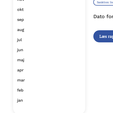
Sanktion: I
okt
Dato fo
sep
aug
Læs ra
jul
jun
maj
apr
mar
feb
jan