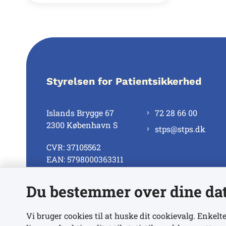
Styrelsen for Patientsikkerhed
Islands Brygge 67
72 28 66 00
2300 København S
stps@stps.dk
CVR: 37105562
EAN: 5798000363311
Du bestemmer over dine da
Se alle kontaktnumre
Vi bruger cookies til at huske dit cookievalg. Enkelte