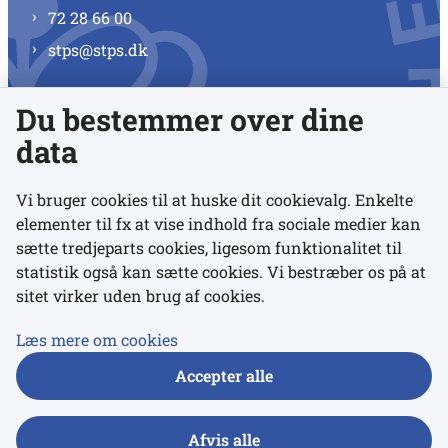
72 28 66 00
stps@stps.dk
Du bestemmer over dine
Se alle kontaktnumre
data
Vi bruger cookies til at huske dit cookievalg. Enkelte
elementer til fx at vise indhold fra sociale medier kan
Links
sætte tredjeparts cookies, ligesom funktionalitet til
statistik også kan sætte cookies. Vi bestræber os på at
Udgivelser
sitet virker uden brug af cookies.
Tilgængelighedserklæring
Læs mere om cookies
Data- og privatlivspolitik
Accepter alle
Cookies
Afvis alle