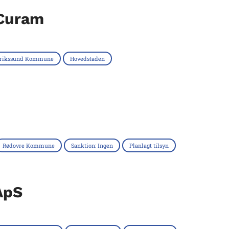
 Curam
erikssund Kommune
Hovedstaden
Rødovre Kommune
Sanktion: Ingen
Planlagt tilsyn
ApS