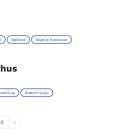
n
Sjælland
Slagelse Kommune
vhus
nstilling
Reaktivt tilsyn
10