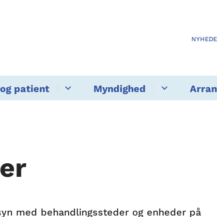
NYHED
og patient
Myndighed
Arra
er
tilsyn med behandlingssteder og enheder på