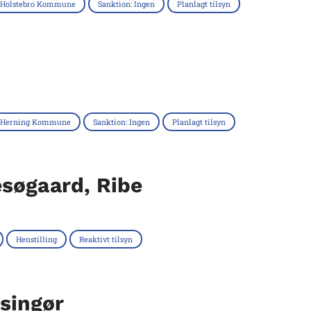
Holstebro Kommune
Sanktion: Ingen
Planlagt tilsyn
Herning Kommune
Sanktion: Ingen
Planlagt tilsyn
søgaard, Ribe
Henstilling
Reaktivt tilsyn
singør