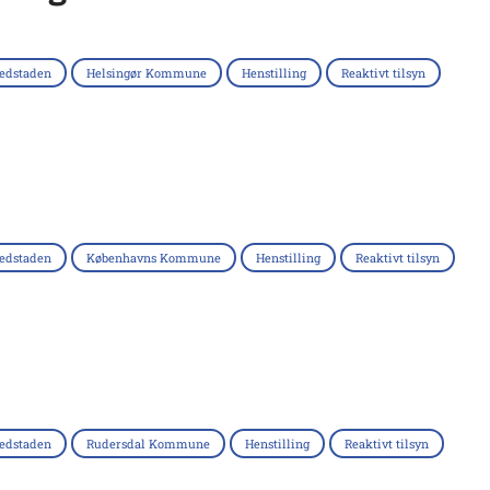
edstaden
Helsingør Kommune
Henstilling
Reaktivt tilsyn
edstaden
Københavns Kommune
Henstilling
Reaktivt tilsyn
edstaden
Rudersdal Kommune
Henstilling
Reaktivt tilsyn