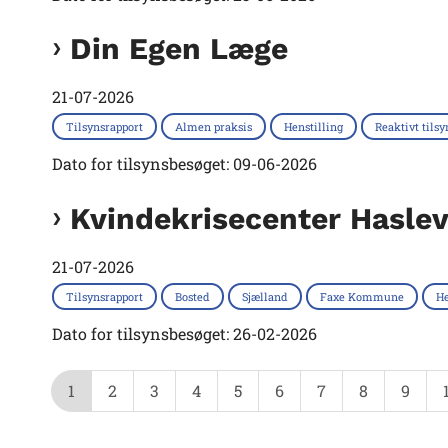
Din Egen Læge
21-07-2026
Tilsynsrapport
Almen praksis
Henstilling
Reaktivt tilsy
Dato for tilsynsbesøget: 09-06-2026
Kvindekrisecenter Hasle
21-07-2026
Tilsynsrapport
Bosted
Sjælland
Faxe Kommune
He
Dato for tilsynsbesøget: 26-02-2026
1
2
3
4
5
6
7
8
9