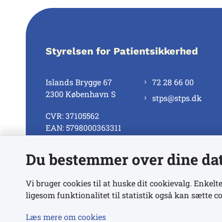
Styrelsen for Patientsikkerhed
Islands Brygge 67
72 28 66 00
2300 København S
stps@stps.dk
CVR: 37105562
EAN: 5798000363311
Du bestemmer over dine da
Se alle kontaktnumre
Vi bruger cookies til at huske dit cookievalg. Enkelte
ligesom funktionalitet til statistik også kan sætte co
Læs mere om cookies