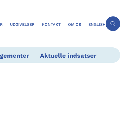
ER
UDGIVELSER
KONTAKT
OM OS
ENGLISH
ngementer
Aktuelle indsatser