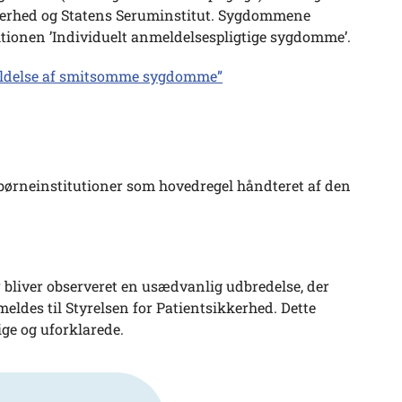
ikkerhed og Statens Seruminstitut. Sygdommene
ktionen ’Individuelt anmeldelsespligtige sygdomme’.
eldelse af smitsomme sygdomme”
x børneinstitutioner som hovedregel håndteret af den
 bliver observeret en usædvanlig udbredelse, der
eldes til Styrelsen for Patientsikkerhed. Dette
ige og uforklarede.