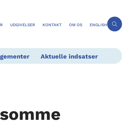
ER
UDGIVELSER
KONTAKT
OM OS
ENGLISH
ngementer
Aktuelle indsatser
itsomme