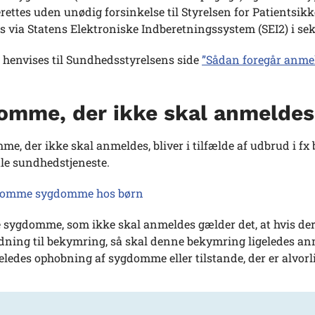
rettes uden unødig forsinkelse til Styrelsen for Patients
s via Statens Elektroniske Indberetningssystem (SEI2) i se
 henvises til Sundhedsstyrelsens side
”Sådan foregår anm
omme, der ikke skal anmeldes
e, der ikke skal anmeldes, bliver i tilfælde af udbrud i f
 sundhedstjeneste.
somme sygdomme hos børn
e sygdomme, som ikke skal anmeldes gælder det, at hvis der
dning til bekymring, så skal denne bekymring ligeledes anm
eledes ophobning af sygdomme eller tilstande, der er alvorl