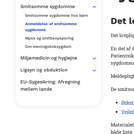
Smitsomme sygdomme
Smitsomme sygdomme hos børn
Det 
Anmeldelse af smitsomme
sygdomme
Det lovpl
Mpox og smitteopsporing
Om meningokoksygdom
En del af 
Patientsi
Miljømedicin og hygiejne
sygdomsud
Ligsyn og obduktion
Meldepligt
EU-Sygesikring: Afregning
De smitso
mellem lande
Beke
Vejl
Materiale
både liste