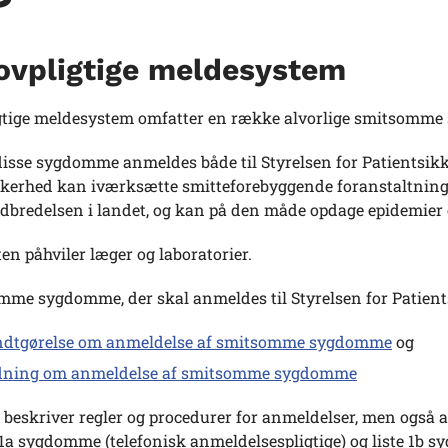
lovpligtige meldesystem
igtige meldesystem omfatter en række alvorlige smitsomm
disse sygdomme anmeldes både til Styrelsen for Patientsikke
kkerhed kan iværksætte smitteforebyggende foranstaltninge
bredelsen i landet, og kan på den måde opdage epidemier
en påhviler læger og laboratorier.
mme sygdomme, der skal anmeldes til Styrelsen for Patients
ndtgørelse om anmeldelse af smitsomme sygdomme
og
edning om anmeldelse af smitsomme sygdomme
t beskriver regler og procedurer for anmeldelser, men også
 1a sygdomme (telefonisk anmeldelsespligtige) og liste 1b sy