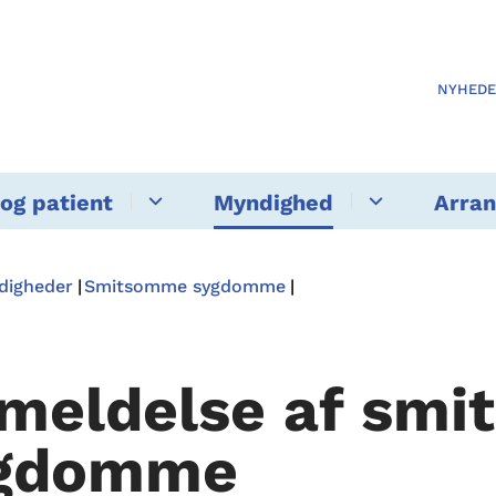
NYHED
og patient
Myndighed
Arra
ndigheder
Smitsomme sygdomme
meldelse af sm
gdomme