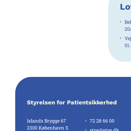
Lo
Be
20
Ve
01
Styrelsen for Patientsikkerhed
Islands Brygge 67
72 28 66 00
2300 København S
stps@stps.dk