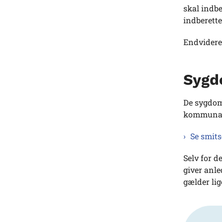
skal indbe
indberette
Endvidere
Sygd
De sygdomm
kommunale
Se smit
Selv for d
giver anle
gælder lig