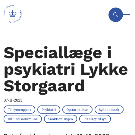
Speciallæge i
psykiatri Lykke
Storgaard
07-11-2023
Tilsynsrapport
Psykiatri
Opstartstilsyn
Syddanmark
Billund Kommune
Sanktion: Ingen
Planlagt tilsyn