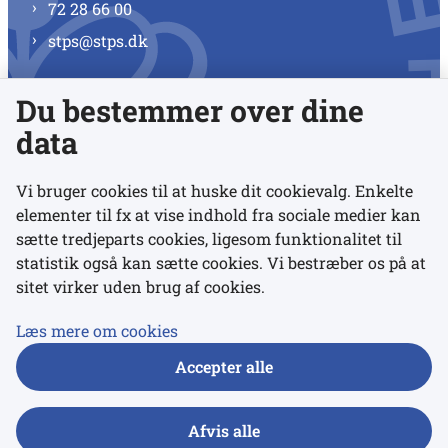
72 28 66 00
stps@stps.dk
Du bestemmer over dine
Se alle kontaktnumre
data
Vi bruger cookies til at huske dit cookievalg. Enkelte
elementer til fx at vise indhold fra sociale medier kan
Links
sætte tredjeparts cookies, ligesom funktionalitet til
statistik også kan sætte cookies. Vi bestræber os på at
sitet virker uden brug af cookies.
Udgivelser
Tilgængelighedserklæring
Læs mere om cookies
Data- og privatlivspolitik
Accepter alle
Cookies
Afvis alle