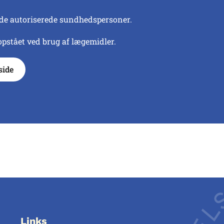
nde autoriserede sundhedspersoner.
stået ved brug af lægemidler.
side
Links