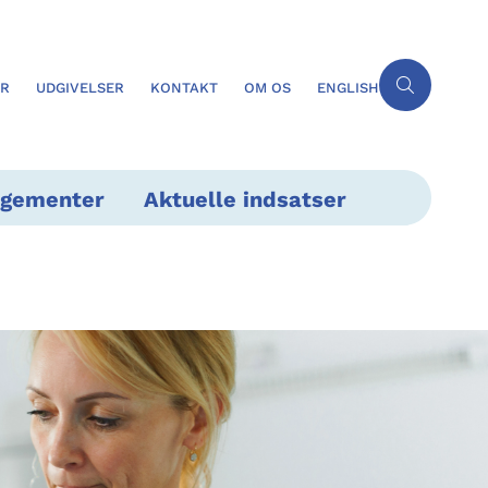
ER
UDGIVELSER
KONTAKT
OM OS
ENGLISH
ngementer
Aktuelle indsatser