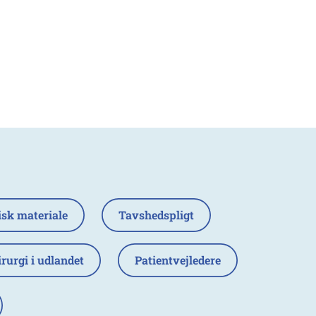
isk materiale
Tavshedspligt
rurgi i udlandet
Patientvejledere