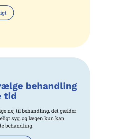
igt
vælge behandling
 tid
 sige nej til behandling, det gælder
deligt syg, og lægen kun kan
de behandling.