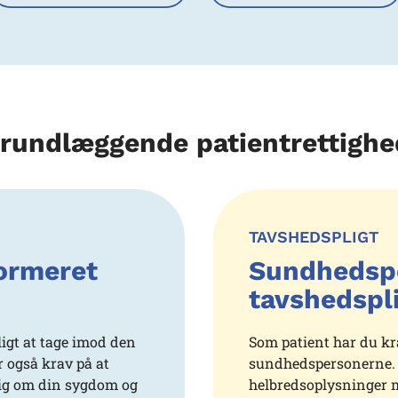
grundlæggende patientrettighe
TAVSHEDSPLIGT
formeret
Sundhedsp
tavshedspl
ligt at tage imod den
Som patient har du kra
r også krav på at
sundhedspersonerne. 
ig om din sygdom og
helbredsoplysninger m