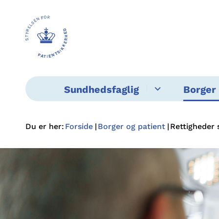
Sundhedsfaglig
Borger 
Du er her:
Forside
Borger og patient
Rettigheder 