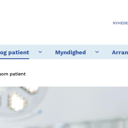
NYHED
og patient
Myndighed
Arra
som patient