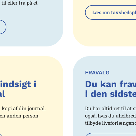
l eller fra på et
Læs om tavshedspl
FRAVALG
indsigt i
Du kan fra
al
i den sidste
n kopi af din journal.
Du har altid ret til at
t en anden person
også, hvis du uhelbre
tilbyde livsforlængen