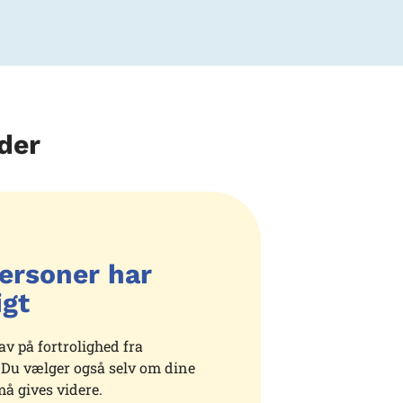
der
ersoner har
igt
v på fortrolighed fra
Du vælger også selv om dine
å gives videre.