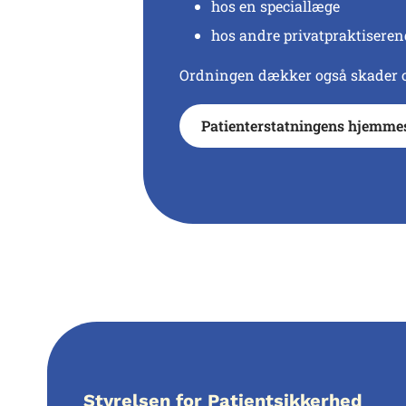
hos en speciallæge
hos andre privatpraktisere
Ordningen dækker også skader op
Patienterstatningens hjemme
Styrelsen for Patientsikkerhed