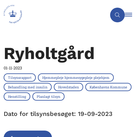
Ryholtgård
01-11-2023
Tilsynsrapport
Hjemmepleje hjemmesygepleje plejehjem
Behandling med insulin
Hovedstaden
Københavns Kommune
Henstilling
Planlagt tilsyn
Dato for tilsynsbesøget: 19-09-2023