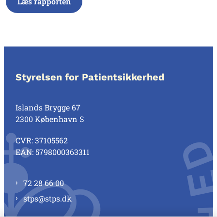
Læs rapporten
Styrelsen for Patientsikkerhed
Islands Brygge 67
2300 København S
CVR: 37105562
EAN: 5798000363311
72 28 66 00
stps@stps.dk