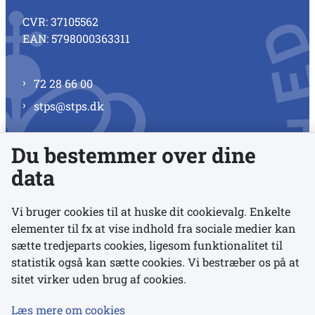
CVR: 37105562
EAN: 5798000363311
72 28 66 00
stps@stps.dk
Du bestemmer over dine
Se alle kontaktnumre
data
Vi bruger cookies til at huske dit cookievalg. Enkelte
elementer til fx at vise indhold fra sociale medier kan
Links
sætte tredjeparts cookies, ligesom funktionalitet til
statistik også kan sætte cookies. Vi bestræber os på at
sitet virker uden brug af cookies.
Udgivelser
Tilgængelighedserklæring
Læs mere om cookies