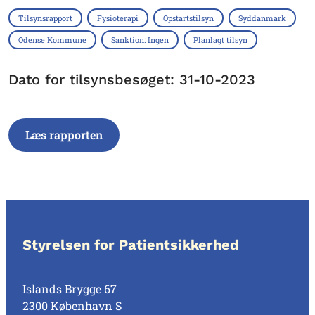
Tilsynsrapport
Fysioterapi
Opstartstilsyn
Syddanmark
Odense Kommune
Sanktion: Ingen
Planlagt tilsyn
Dato for tilsynsbesøget: 31-10-2023
Læs rapporten
Styrelsen for Patientsikkerhed
Islands Brygge 67
2300 København S