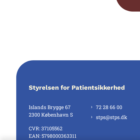
Styrelsen for Patientsikkerhed
Islands Brygge 67
72 28 66 00
2300 København S
stps@stps.dk
CVR: 37105562
EAN: 5798000363311