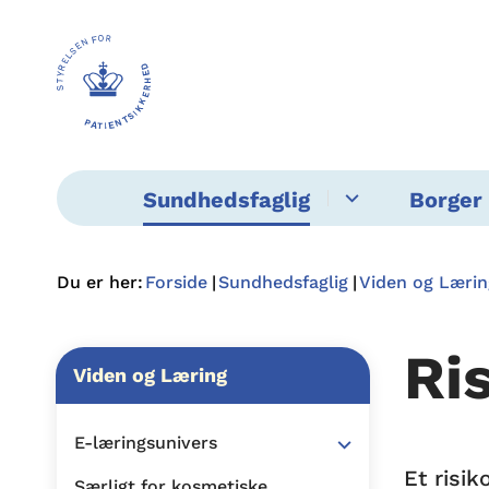
Sundhedsfaglig
Borger 
Du er her:
Forside
Sundhedsfaglig
Viden og Lærin
Ri
Viden og Læring
E-læringsunivers
Et risi
Særligt for kosmetiske