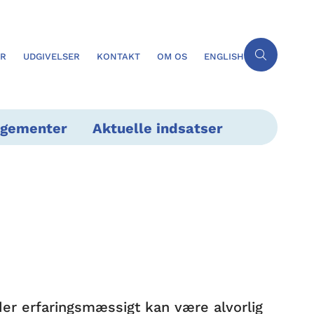
ER
UDGIVELSER
KONTAKT
OM OS
ENGLISH
ngementer
Aktuelle indsatser
der erfaringsmæssigt kan være alvorlig