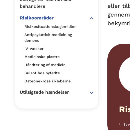
eller t
behandlere
gennem 
Risikoområder
bekymri
Risikosituationslægemidler
Antipsykotisk medicin og
demens
IV-væsker
Medicinske plastre
Håndtering af medicin
Gulsot hos nyfødte
Osteonekrose i kæberne
Utilsigtede hændelser
Ri
Læ