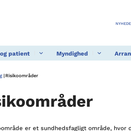
NYHED
og patient
Myndighed
Arra
g
Risikoområder
sikoområder
koområde er et sundhedsfagligt område, hvor 