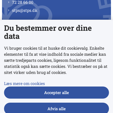
72 28 66 00
stps@stps.dk
Du bestemmer over dine
Se alle kontaktnumre
data
Vi bruger cookies til at huske dit cookievalg. Enkelte
elementer til fx at vise indhold fra sociale medier kan
Links
sætte tredjeparts cookies, ligesom funktionalitet til
statistik også kan sætte cookies. Vi bestræber os på at
sitet virker uden brug af cookies.
Udgivelser
Tilgængelighedserklæring
Læs mere om cookies
Data- og privatlivspolitik
Accepter alle
Cookies
Afvis alle