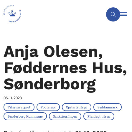
Anja Olesen,
Føddernes Hus,
Sønderborg
06-11-2023
Tilsynsrapport
Fodterapi
Opstartstilsyn
Syddanmark
Sønderborg Kommune
Sanktion: Ingen
Planlagt tilsyn