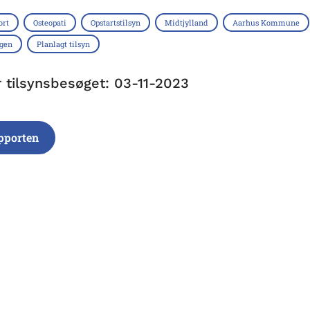
ort
Osteopati
Opstartstilsyn
Midtjylland
Aarhus Kommune
ngen
Planlagt tilsyn
r tilsynsbesøget: 03-11-2023
pporten