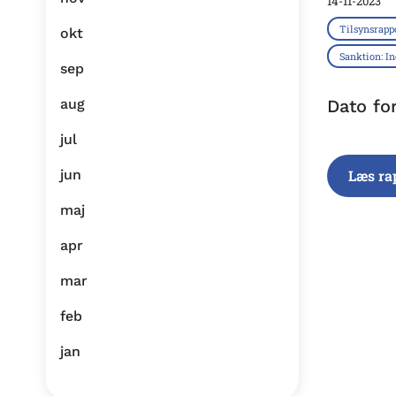
14-11-2023
Tilsynsrapp
okt
Sanktion: I
sep
aug
Dato fo
jul
jun
Læs ra
maj
apr
mar
feb
jan