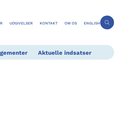
ER
UDGIVELSER
KONTAKT
OM OS
ENGLISH
ngementer
Aktuelle indsatser