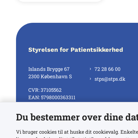
Styrelsen for Patientsikkerhed
Islands Brygge 67
72 28 66 00
2300 København S
stps@stps.dk
CVR: 37105562
EAN: 5798000363311
Du bestemmer over dine da
Se alle kontaktnumre
Vi bruger cookies til at huske dit cookievalg. Enkelte