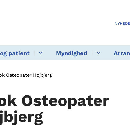
NYHED
og patient
Myndighed
Arra
ok Osteopater Højbjerg
ok Osteopater
jbjerg