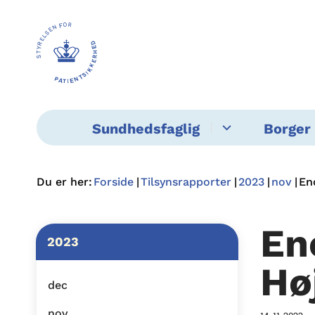
Sundhedsfaglig
Borger 
Du er her:
Forside
Tilsynsrapporter
2023
nov
En
En
2023
Hø
dec
nov