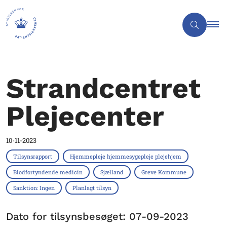
Strandcentret
Plejecenter
10-11-2023
Tilsynsrapport
Hjemmepleje hjemmesygepleje plejehjem
Blodfortyndende medicin
Sjælland
Greve Kommune
Sanktion: Ingen
Planlagt tilsyn
Dato for tilsynsbesøget: 07-09-2023