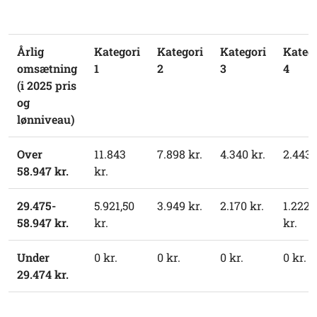
Årlig
Kategori
Kategori
Kategori
Kateg
omsætning
1
2
3
4
(i 2025 pris
og
lønniveau)
Over
11.843
7.898 kr.
4.340 kr.
2.443 
58.947 kr.
kr.
29.475-
5.921,50
3.949 kr.
2.170 kr.
1.222,
58.947 kr.
kr.
kr.
Under
0 kr.
0 kr.
0 kr.
0 kr.
29.474 kr.