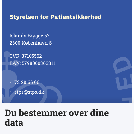
Styrelsen for Patientsikkerhed
Islands Brygge 67
2300 København S
CVR: 37105562
EAN: 5798000363311
72 28 66 00
stps@stps.dk
Du bestemmer over dine
Se alle kontaktnumre
data