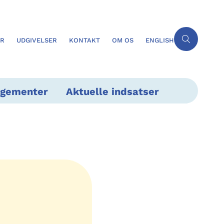
ER
UDGIVELSER
KONTAKT
OM OS
ENGLISH
ngementer
Aktuelle indsatser