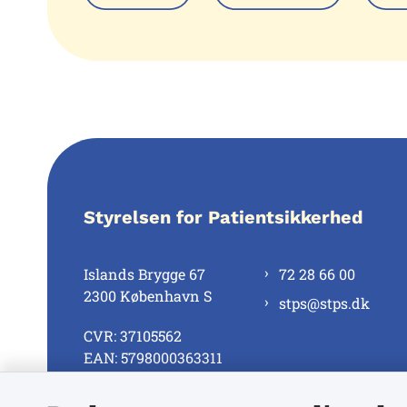
Styrelsen for Patientsikkerhed
Islands Brygge 67
72 28 66 00
2300 København S
stps@stps.dk
CVR: 37105562
EAN: 5798000363311