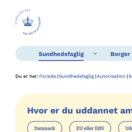
Sundhedsfaglig
Borger 
Du er her:
Forside
Sundhedsfaglig
Autorisation
S
Hvor er du uddannet a
Danmark
EU eller EØS
Ud