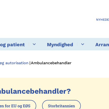
NYHED
og patient
Myndighed
Arra
øg autorisation
Ambulancebehandler
mbulancebehandler?
en for EU og EØS
Storbritannien