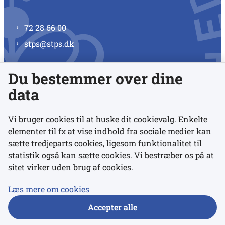
72 28 66 00
stps@stps.dk
Du bestemmer over dine
Se alle kontaktnumre
data
Vi bruger cookies til at huske dit cookievalg. Enkelte
elementer til fx at vise indhold fra sociale medier kan
Links
sætte tredjeparts cookies, ligesom funktionalitet til
statistik også kan sætte cookies. Vi bestræber os på at
sitet virker uden brug af cookies.
Udgivelser
Tilgængelighedserklæring
Læs mere om cookies
Data- og privatlivspolitik
Accepter alle
Cookies