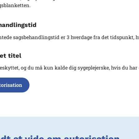
sblanketten.
andlingstid
tede sagsbehandlingstid er 3 hverdage fra det tidspunkt, 
et titel
beskyttet, og du må kun kalde dig sygeplejerske, hvis du har
torisation
dt at vide om autorisation