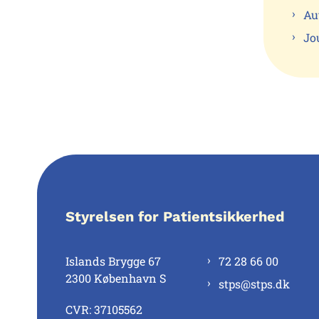
Au
Jo
Styrelsen for Patientsikkerhed
Islands Brygge 67
72 28 66 00
2300 København S
stps@stps.dk
CVR: 37105562