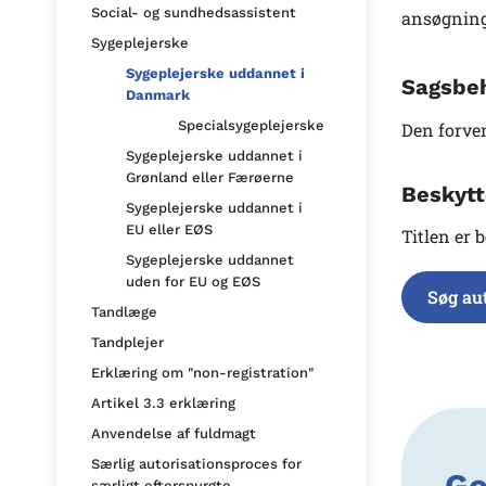
Social- og sundhedsassistent
ansøgning
Sygeplejerske
Sygeplejerske uddannet i
Sagsbeh
Danmark
Specialsygeplejerske
Den forven
Sygeplejerske uddannet i
Grønland eller Færøerne
Beskytt
Sygeplejerske uddannet i
EU eller EØS
Titlen er 
Sygeplejerske uddannet
uden for EU og EØS
Søg au
Tandlæge
Tandplejer
Erklæring om "non-registration"
Artikel 3.3 erklæring
Anvendelse af fuldmagt
Særlig autorisationsproces for
Go
særligt efterspurgte