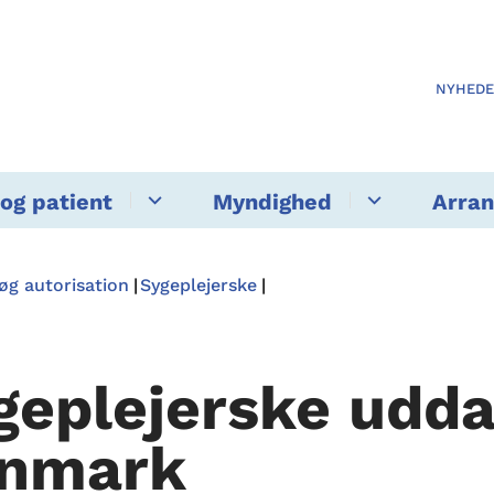
NYHED
og patient
Myndighed
Arra
øg autorisation
Sygeplejerske
geplejerske udda
nmark