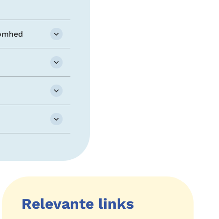
somhed
Relevante links