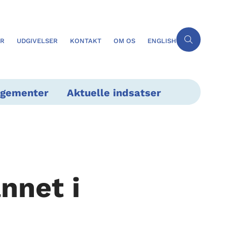
ER
UDGIVELSER
KONTAKT
OM OS
ENGLISH
ngementer
Aktuelle indsatser
nnet i