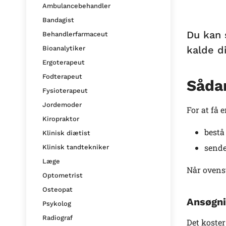
Ambulancebehandler
Bandagist
Du kan 
Behandlerfarmaceut
kalde di
Bioanalytiker
Ergoterapeut
Fodterapeut
Sådan
Fysioterapeut
Jordemoder
For at få e
Kiropraktor
bestå
Klinisk diætist
sende
Klinisk tandtekniker
Læge
Når ovenst
Optometrist
Osteopat
Ansøgni
Psykolog
Radiograf
Det koster