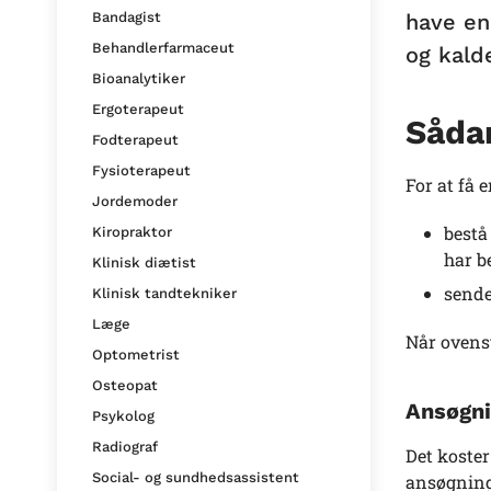
have en
Bandagist
Behandlerfarmaceut
og kalde
Bioanalytiker
Ergoterapeut
Sådan
Fodterapeut
Fysioterapeut
For at få e
Jordemoder
bestå
Kiropraktor
har b
Klinisk diætist
sende
Klinisk tandtekniker
Læge
Når ovenst
Optometrist
Osteopat
Ansøgni
Psykolog
Radiograf
Det koster
Social- og sundhedsassistent
ansøgning