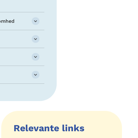
somhed
Relevante links