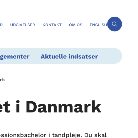
ER
UDGIVELSER
KONTAKT
OM OS
ENGLISH
ngementer
Aktuelle indsatser
rk
et i Danmark
ssionsbachelor i tandpleje. Du skal