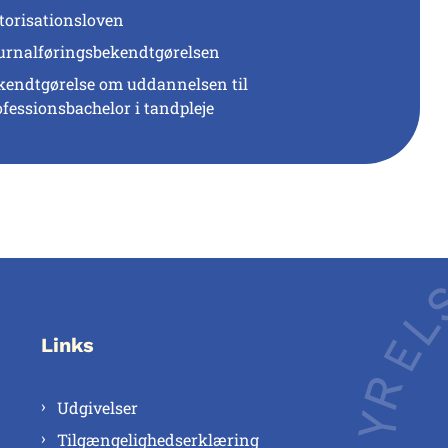
torisationsloven
urnalføringsbekendtgørelsen
kendtgørelse om uddannelsen til
ofessionsbachelor i tandpleje
Links
Udgivelser
Tilgængelighedserklæring