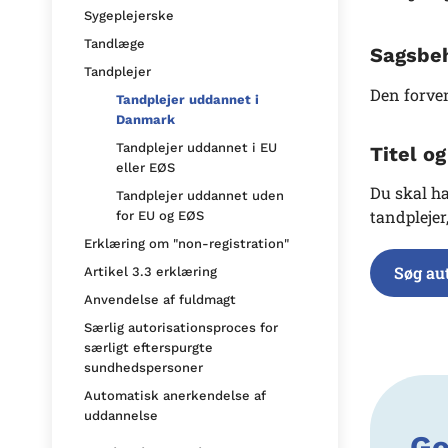
Sygeplejerske
Tandlæge
Sagsbeh
Tandplejer
Den forven
Tandplejer uddannet i
Danmark
Tandplejer uddannet i EU
Titel o
eller EØS
Du skal ha
Tandplejer uddannet uden
tandplejer
for EU og EØS
Erklæring om "non-registration"
Søg au
Artikel 3.3 erklæring
Anvendelse af fuldmagt
Særlig autorisationsproces for
særligt efterspurgte
sundhedspersoner
Automatisk anerkendelse af
uddannelse
Go