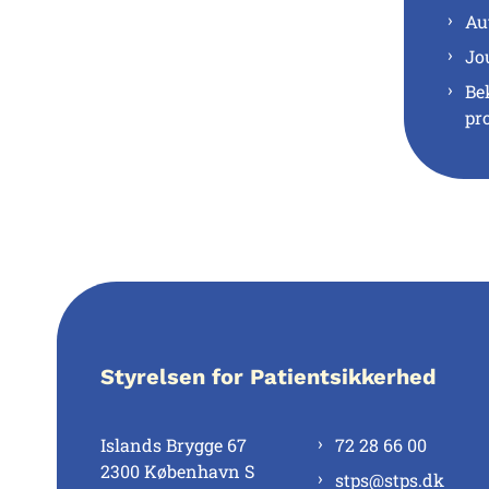
Au
Jo
Be
pr
Styrelsen for Patientsikkerhed
Islands Brygge 67
72 28 66 00
2300 København S
stps@stps.dk