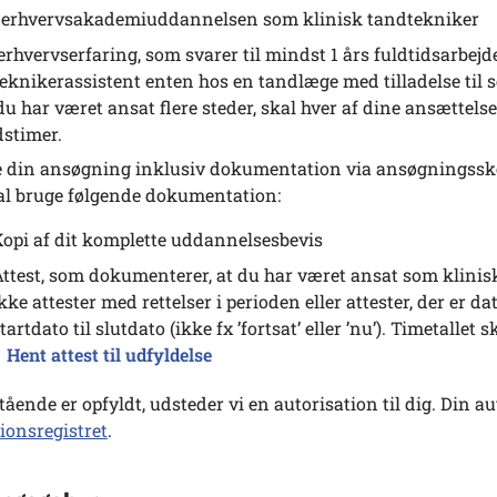
 erhvervsakademiuddannelsen som klinisk tandtekniker
erhvervserfaring, som svarer til mindst 1 års fuldtidsarbejd
eknikerassistent enten hos en tandlæge med tilladelse til s
du har været ansat flere steder, skal hver af dine ansættels
dstimer.
 din ansøgning inklusiv dokumentation via ansøgningsske
al bruge følgende dokumentation:
opi af dit komplette uddannelsesbevis
ttest, som dokumenterer, at du har været ansat som klinisk
kke attester med rettelser i perioden eller attester, der er d
tartdato til slutdato (ikke fx ’fortsat’ eller ’nu’). Timetallet 
Hent attest til udfyldelse
ående er opfyldt, udsteder vi en autorisation til dig. Din aut
ionsregistret
.