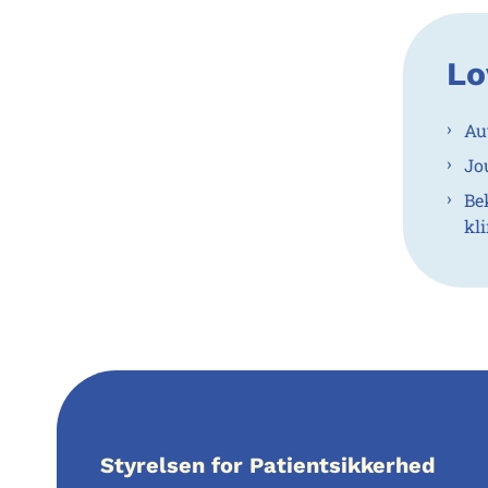
Lo
Au
Jo
Be
kl
Styrelsen for Patientsikkerhed