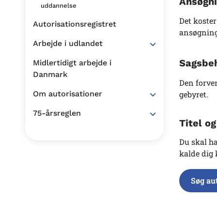
Ansøgni
uddannelse
Det koster
Autorisationsregistret
ansøgning
Arbejde i udlandet
Sagsbeh
Midlertidigt arbejde i
Danmark
Den forven
gebyret.
Om autorisationer
75-årsreglen
Titel o
Du skal ha
kalde dig 
Søg au