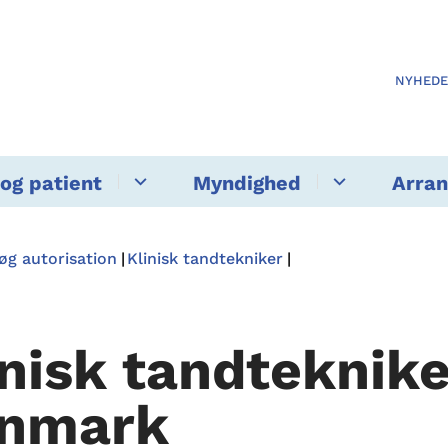
NYHED
og patient
Myndighed
Arra
øg autorisation
Klinisk tandtekniker
inisk tandteknike
nmark