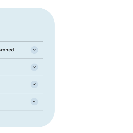
somhed