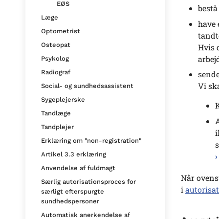
EØS
bestå
Læge
have 
Optometrist
tandt
Osteopat
Hvis 
arbej
Psykolog
Radiograf
sende
Vi sk
Social- og sundhedsassistent
Sygeplejerske
K
Tandlæge
A
Tandplejer
i
Erklæring om "non-registration"
s
Artikel 3.3 erklæring
Anvendelse af fuldmagt
Når ovenst
Særlig autorisationsproces for
i
autorisat
særligt efterspurgte
sundhedspersoner
Automatisk anerkendelse af