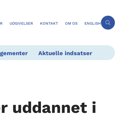
ER
UDGIVELSER
KONTAKT
OM OS
ENGLISH
ngementer
Aktuelle indsatser
r uddannet i