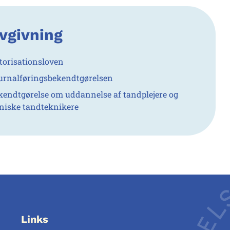
vgivning
torisationsloven
urnalføringsbekendtgørelsen
kendtgørelse om uddannelse af tandplejere og
iniske tandteknikere
Links