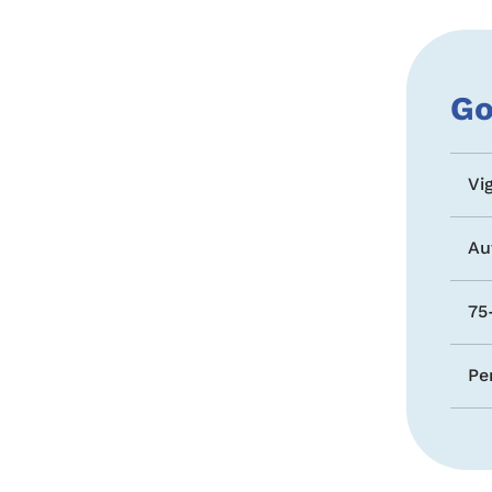
Go
Vi
Au
75
Pe