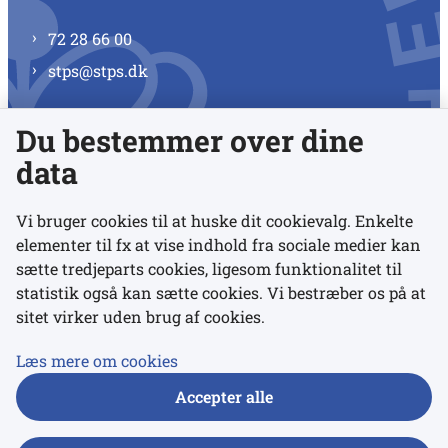
72 28 66 00
stps@stps.dk
Du bestemmer over dine
Se alle kontaktnumre
data
Vi bruger cookies til at huske dit cookievalg. Enkelte
elementer til fx at vise indhold fra sociale medier kan
Links
sætte tredjeparts cookies, ligesom funktionalitet til
statistik også kan sætte cookies. Vi bestræber os på at
Udgivelser
sitet virker uden brug af cookies.
Tilgængelighedserklæring
Læs mere om cookies
Data- og privatlivspolitik
Accepter alle
Cookies