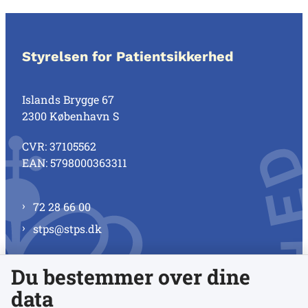
Styrelsen for Patientsikkerhed
Islands Brygge 67
2300 København S
CVR: 37105562
EAN: 5798000363311
72 28 66 00
stps@stps.dk
Du bestemmer over dine
Se alle kontaktnumre
data