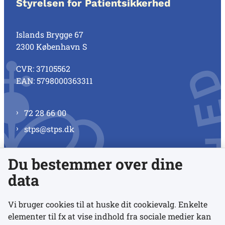
Styrelsen for Patientsikkerhed
Islands Brygge 67
2300 København S
CVR: 37105562
EAN: 5798000363311
72 28 66 00
stps@stps.dk
Du bestemmer over dine
Se alle kontaktnumre
data
Vi bruger cookies til at huske dit cookievalg. Enkelte
elementer til fx at vise indhold fra sociale medier kan
Links