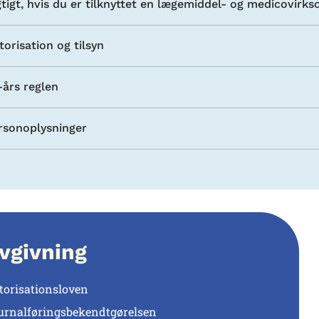
gtigt, hvis du er tilknyttet en lægemiddel- og medicovirk
torisation og tilsyn
-års reglen
rsonoplysninger
vgivning
torisationsloven
urnalføringsbekendtgørelsen