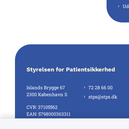
Ud
Styrelsen for Patientsikkerhed
Islands Brygge 67
72 28 66 00
2300 København S
stps@stps.dk
CVR: 37105562
EAN: 5798000363311