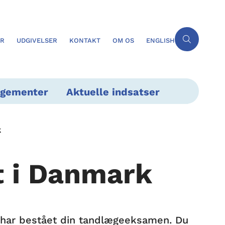
ER
UDGIVELSER
KONTAKT
OM OS
ENGLISH
ngementer
Aktuelle indsatser
k
 i Danmark
du har bestået din tandlægeeksamen. Du