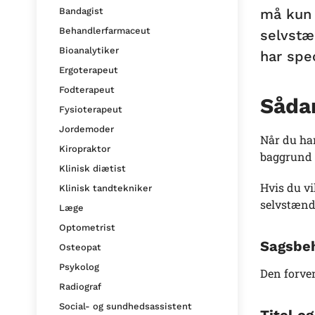
må kun 
Bandagist
Behandlerfarmaceut
selvstæ
Bioanalytiker
har spec
Ergoterapeut
Fodterapeut
Sådan
Fysioterapeut
Jordemoder
Når du ha
Kiropraktor
baggrund a
Klinisk diætist
Hvis du vi
Klinisk tandtekniker
selvstænd
Læge
Optometrist
Sagsbeh
Osteopat
Psykolog
Den forven
Radiograf
Social- og sundhedsassistent
Titel o