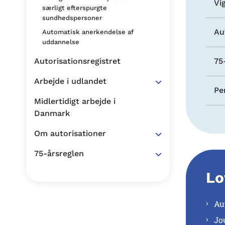
Vi
særligt efterspurgte
sundhedspersoner
Au
Automatisk anerkendelse af
uddannelse
Autorisationsregistret
75
Arbejde i udlandet
Pe
Midlertidigt arbejde i
Danmark
Om autorisationer
75-årsreglen
Lo
Au
Jo