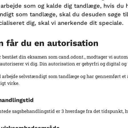
arbejde som og kalde dig tandlæge, hvis du ha
ndigt som tandlæge, skal du desuden søge till
ialiseret dig, skal vi anerkende dit speciale.
 får du en autorisation
r bestået din eksamen som cand.odont., modtager vi automa
utoriserer vi dig. Din autorisation er gebyrfri og digital og 
l arbejde selvstændigt som tandlæge og har gennemført et år
igt virke.
andlingstid
tede sagsbehandlingstid er 3 hverdage fra det tidspunkt, 
g virksomhedsområde