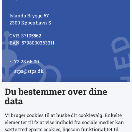
Islands Brygge 67
2300 København S
CVR: 37105562
EAN: 5798000363311
72 28 66 00
stps@stps.dk
Du bestemmer over dine
Se alle kontaktnumre
data
Vi bruger cookies til at huske dit cookievalg. Enkelte
elementer til fx at vise indhold fra sociale medier kan
Links
sætte tredjeparts cookies, ligesom funktionalitet til