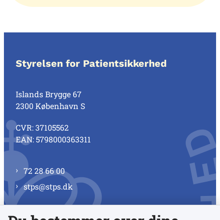
Styrelsen for Patientsikkerhed
Islands Brygge 67
2300 København S
CVR: 37105562
EAN: 5798000363311
72 28 66 00
stps@stps.dk