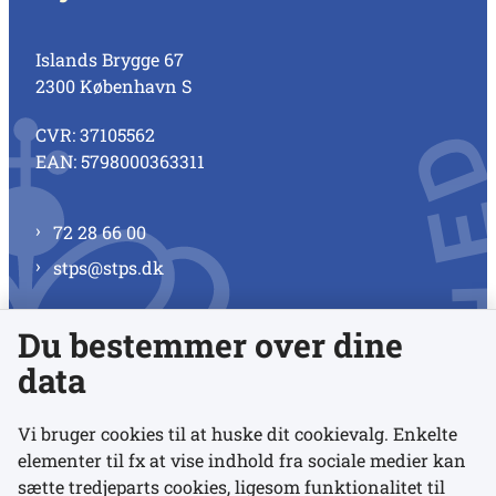
Islands Brygge 67
2300 København S
CVR: 37105562
EAN: 5798000363311
72 28 66 00
stps@stps.dk
Du bestemmer over dine
Se alle kontaktnumre
data
Vi bruger cookies til at huske dit cookievalg. Enkelte
elementer til fx at vise indhold fra sociale medier kan
Links
sætte tredjeparts cookies, ligesom funktionalitet til