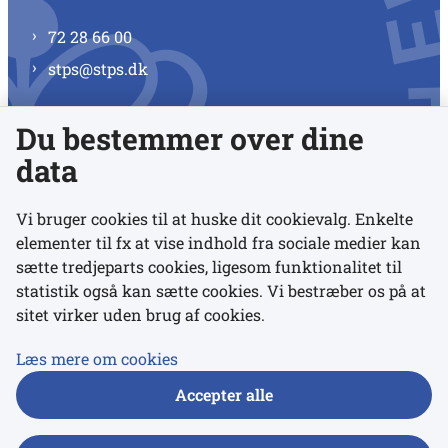
72 28 66 00
stps@stps.dk
Du bestemmer over dine
Se alle kontaktnumre
data
Vi bruger cookies til at huske dit cookievalg. Enkelte
elementer til fx at vise indhold fra sociale medier kan
Links
sætte tredjeparts cookies, ligesom funktionalitet til
statistik også kan sætte cookies. Vi bestræber os på at
sitet virker uden brug af cookies.
Udgivelser
Tilgængelighedserklæring
Læs mere om cookies
Data- og privatlivspolitik
Accepter alle
Cookies