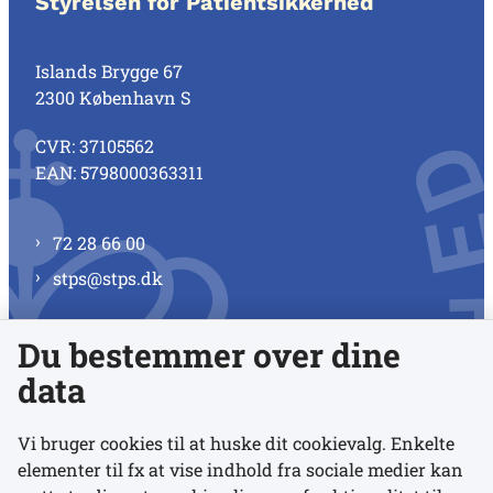
Styrelsen for Patientsikkerhed
Islands Brygge 67
2300 København S
CVR: 37105562
EAN: 5798000363311
72 28 66 00
stps@stps.dk
Du bestemmer over dine
Se alle kontaktnumre
data
Vi bruger cookies til at huske dit cookievalg. Enkelte
elementer til fx at vise indhold fra sociale medier kan
Links