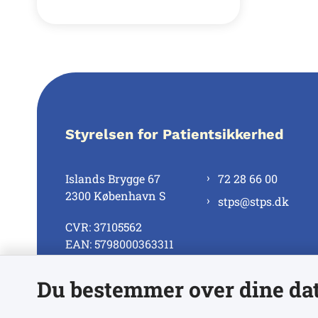
Styrelsen for Patientsikkerhed
Islands Brygge 67
72 28 66 00
2300 København S
stps@stps.dk
CVR: 37105562
EAN: 5798000363311
Du bestemmer over dine da
Se alle kontaktnumre