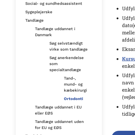
Social- og sundhedsassistent
Udfy
Sygeplejerske
Udfy
Tandlæge
dato(
Tandlæge uddannet i
melle
Danmark
afdel
Søg selvstændigt
Eksam
virke som tandlæge
Kurs
Søg anerkendelse
som
enkel
specialtandlæge
Udfy
Tand-,
navn 
mund- og
enkel
kæbekirurgi
(vejl
Ortodonti
Udfyl
Tandlæge uddannet i EU
tidli
eller EØS
Tandlæge uddannet uden
for EU og EØS