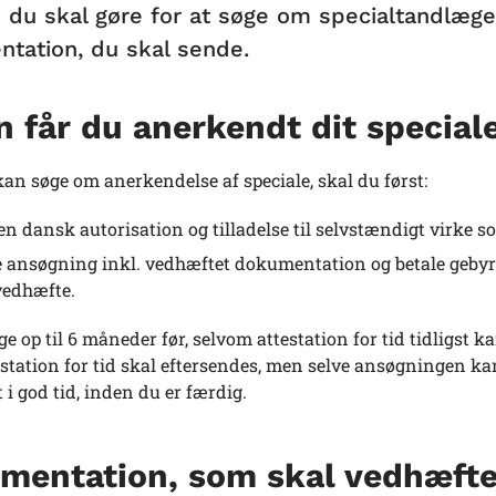
 du skal gøre for at søge om specialtandlæge
tation, du skal sende.
 får du anerkendt dit special
kan søge om anerkendelse af speciale, skal du først:
en dansk autorisation og tilladelse til selvstændigt virke 
 ansøgning inkl. vedhæftet dokumentation og betale gebyr
vedhæfte.
e op til 6 måneder før, selvom attestation for tid tidligs
estation for tid skal eftersendes, men selve ansøgningen ka
t i god tid, inden du er færdig.
mentation, som skal vedhæft