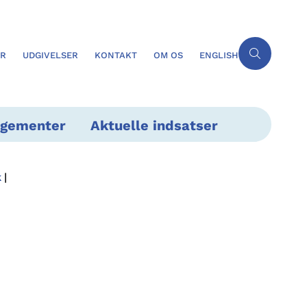
ER
UDGIVELSER
KONTAKT
OM OS
ENGLISH
ngementer
Aktuelle indsatser
k