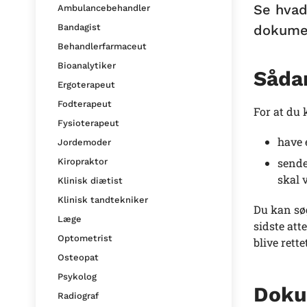
Se hvad
Ambulancebehandler
dokumen
Bandagist
Behandlerfarmaceut
Bioanalytiker
Sådan
Ergoterapeut
Fodterapeut
For at du 
Fysioterapeut
have 
Jordemoder
sende
Kiropraktor
skal 
Klinisk diætist
Klinisk tandtekniker
Du kan søg
Læge
sidste att
Optometrist
blive rette
Osteopat
Psykolog
Doku
Radiograf