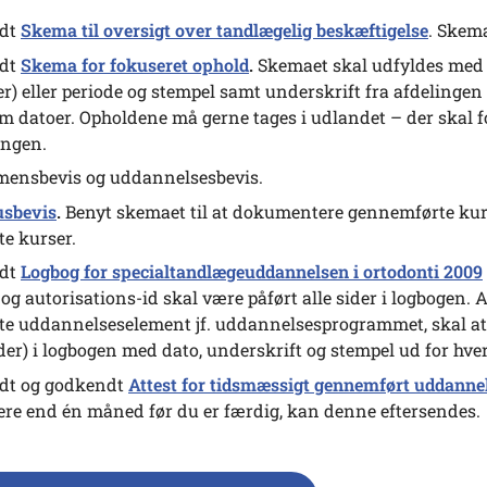
ldt
Skema til oversigt over tandlægelig beskæftigelse
. Skem
ldt
Skema for fokuseret ophold
.
Skemaet skal udfyldes med a
er) eller periode og stempel samt underskrift fra afdeling
m datoer. Opholdene må gerne tages i udlandet – der skal f
ingen.
ensbevis og uddannelsesbevis.
usbevis
.
Benyt skemaet til at dokumentere gennemførte kurs
te kurser.
ldt
Logbog for specialtandlægeuddannelsen i ortodonti 2009
og autorisations-id skal være påført alle sider i logbogen. A
te uddannelseselement jf. uddannelsesprogrammet, skal at
eder) i logbogen med dato, underskrift og stempel ud for hv
dt og godkendt
Attest for tidsmæssigt gennemført uddanne
gere end én måned før du er færdig, kan denne eftersendes