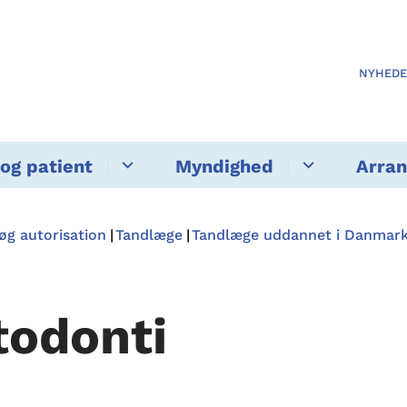
NYHED
og patient
Myndighed
Arra
øg autorisation
Tandlæge
Tandlæge uddannet i Danmar
todonti