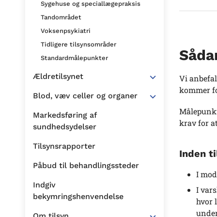
Sygehuse og speciallægepraksis
Tandområdet
Voksenpsykiatri
Tidligere tilsynsområder
Sådan
Standardmålepunkter
Ældretilsynet
Vi anbefal
kommer for
Blod, væv celler og organer
Målepunkte
Markedsføring af
krav for a
sundhedsydelser
Tilsynsrapporter
Inden t
Påbud til behandlingssteder
I mod
Indgiv
I var
bekymringshenvendelse
hvor 
under
Om tilsyn