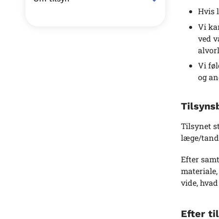
Hvis 
Vi ka
ved v
alvor
Vi fø
og an
Tilsyns
Tilsynet 
læge/tandl
Efter sam
materiale,
vide, hvad 
Efter ti