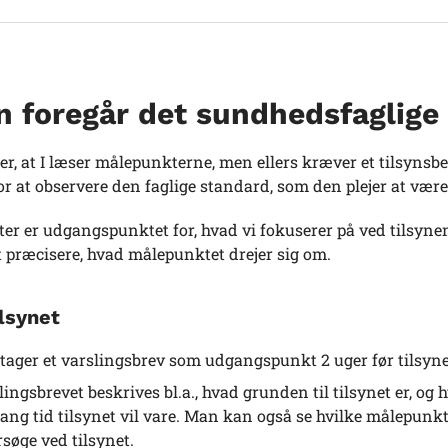
 foregår det sundhedsfaglige 
er, at I læser målepunkterne, men ellers kræver et tilsynsb
 at observere den faglige standard, som den plejer at være
r er udgangspunktet for, hvad vi fokuserer på ved tilsynen
t præcisere, hvad målepunktet drejer sig om.
ilsynet
tager et varslingsbrev som udgangspunkt 2 uger før tilsyne
slingsbrevet beskrives bl.a., hvad grunden til tilsynet er, o
lang tid tilsynet vil vare. Man kan også se hvilke målepunkt
søge ved tilsynet.