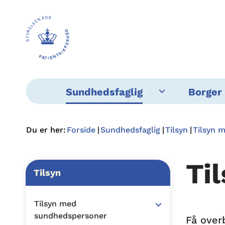
Sundhedsfaglig
Borger 
Du er her:
Forside
Sundhedsfaglig
Tilsyn
Tilsyn 
Ti
Tilsyn
Tilsyn med
sundhedspersoner
Få over