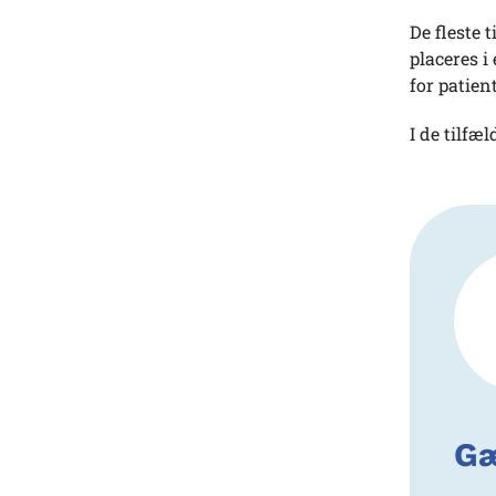
De fleste 
placeres i
for patien
I de tilfæ
Gæ