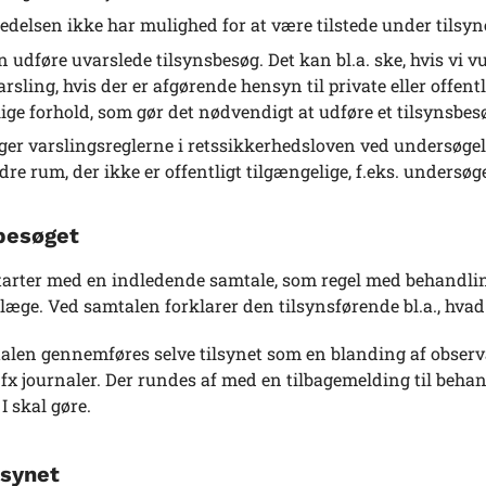
ledelsen ikke har mulighed for at være tilstede under tilsyn
n udføre uvarslede tilsynsbesøg. Det kan bl.a. ske, hvis vi vu
arsling, hvis der er afgørende hensyn til private eller offentl
lige forhold, som gør det nødvendigt at udføre et tilsynsbesø
lger varslingsreglerne i retssikkerhedsloven ved undersøgels
dre rum, der ikke er offentligt tilgængelige, f.eks. undersø
besøget
starter med en indledende samtale, som regel med behandlin
æge. Ved samtalen forklarer den tilsynsførende bl.a., hvad 
talen gennemføres selve tilsynet som en blanding af obser
 fx journaler. Der rundes af med en tilbagemelding til behan
I skal gøre.
lsynet