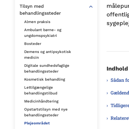
målepun
Tilsyn med
behandlingssteder
offentl
sygeplej
Almen praksis
Ambulant børne- og
ungdomspsykiatri
Bosteder
Demens og antipsykotisk
medicin
Digitale sundhedsfaglige
Indhold
behandlingssteder
Sådan fo
Kosmetisk behandling
Lettilgængelige
Gældend
behandlingstilbud
Medicinhåndtering
Tidliger
Opstartstilsyn med nye
behandlingssteder
Relatere
Plejeområdet