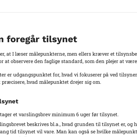
 foregår tilsynet
er, at I læser målepunkterne, men ellers kræver et tilsynsb
 at observere den faglige standard, som den plejer at være
r er udgangspunktet for, hvad vi fokuserer på ved tilsynen
t præcisere, hvad målepunktet drejer sig om.
ilsynet
tager et varslingsbrev minimum 6 uger før tilsynet.
slingsbrevet beskrives bl.a., hvad grunden til tilsynet er, o
lang tid tilsynet vil vare. Man kan også se hvilke målepunkt