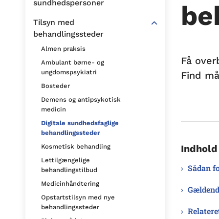
sundhedspersoner
be
Tilsyn med
behandlingssteder
Almen praksis
Få over
Ambulant børne- og
ungdomspsykiatri
Find må
Bosteder
Demens og antipsykotisk
medicin
Digitale sundhedsfaglige
behandlingssteder
Indhold
Kosmetisk behandling
Lettilgængelige
Sådan fo
behandlingstilbud
Medicinhåndtering
Gældende
Opstartstilsyn med nye
behandlingssteder
Relatere