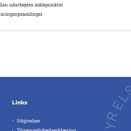
dan udarbejdes målepunkter
faringsopsamlinger
Links
Udgivelser
Tilgængelighedserklæring