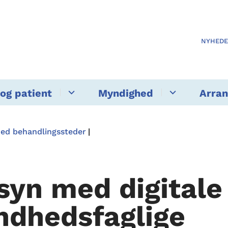
NYHED
og patient
Myndighed
Arra
med behandlingssteder
lsyn med digitale
ndhedsfaglige