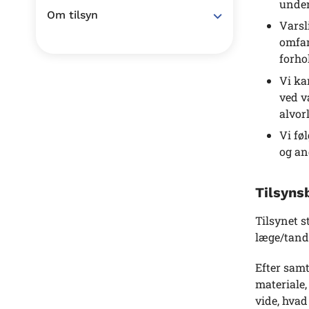
under
Om tilsyn
Varsl
omfan
forho
Vi ka
ved v
alvor
Vi fø
og an
Tilsyns
Tilsynet 
læge/tandl
Efter sam
materiale,
vide, hvad 