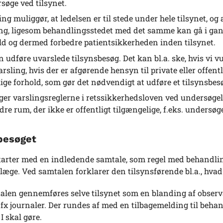
søge ved tilsynet.
ing muliggør, at ledelsen er til stede under hele tilsynet, o
g, ligesom behandlingsstedet med det samme kan gå i gang m
ld og dermed forbedre patientsikkerheden inden tilsynet.
n udføre uvarslede tilsynsbesøg. Det kan bl.a. ske, hvis vi vu
arsling, hvis der er afgørende hensyn til private eller offentl
lige forhold, som gør det nødvendigt at udføre et tilsynsbesø
lger varslingsreglerne i retssikkerhedsloven ved undersøgels
dre rum, der ikke er offentligt tilgængelige, f.eks. undersø
besøget
starter med en indledende samtale, som regel med behandlin
æge. Ved samtalen forklarer den tilsynsførende bl.a., hvad 
talen gennemføres selve tilsynet som en blanding af obser
 fx journaler. Der rundes af med en tilbagemelding til behan
I skal gøre.