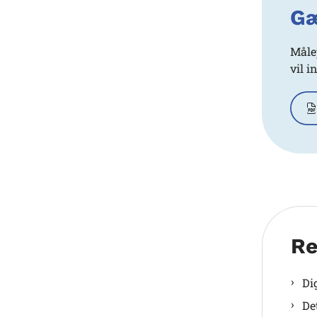
Gæ
Måle
vil i
Re
Di
De