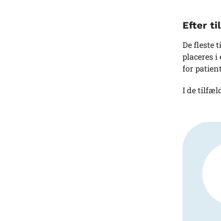
Efter ti
De fleste 
placeres i
for patien
I de tilfæ