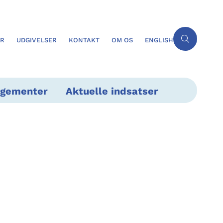
ER
UDGIVELSER
KONTAKT
OM OS
ENGLISH
ngementer
Aktuelle indsatser