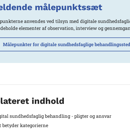
ldende målepunktssæt
punkterne anvendes ved tilsyn med digitale sundhedsfaglig
ndeholde elementer af observation, interview og gennemgang 
Målepunkter for digitale sundhedsfaglige behandlingsste
lateret indhold
gital sundhedsfaglig behandling - pligter og ansvar
t betyder kategorierne