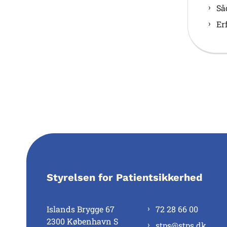
Så
Er
Styrelsen for Patientsikkerhed
Islands Brygge 67
72 28 66 00
2300 København S
stps@stps.dk