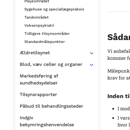
Plejeområdet
Sygehuse og speciallægepraksis
Tandområdet
Voksenpsykiatri
Tidligere tilsynsområder
Sådan
Standardmålepunkter
Vi anbefal
Ældretilsynet
kommer for
Blod, væv celler og organer
Målepunkte
Markedsføring af
krav for a
sundhedsydelser
Tilsynsrapporter
Inden t
Påbud til behandlingssteder
I mod
I var
Indgiv
hvor 
bekymringshenvendelse