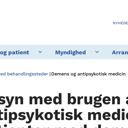
NYHED
og patient
Myndighed
Arra
med behandlingssteder
Demens og antipsykotisk medicin
lsyn med brugen 
tipsykotisk medic