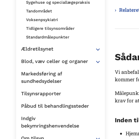
Sygehuse og speciallægepraksis
Relatere
Tandområdet
Voksenpsykiatri
Tidligere tilsynsområder
Standardmålepunkter
Ældretilsynet
Sådan
Blod, væv celler og organer
Vi anbefal
Markedsføring af
kommer for
sundhedsydelser
Målepunkte
Tilsynsrapporter
krav for a
Påbud til behandlingssteder
Indgiv
Inden t
bekymringshenvendelse
Hjemm
Om tilsyn