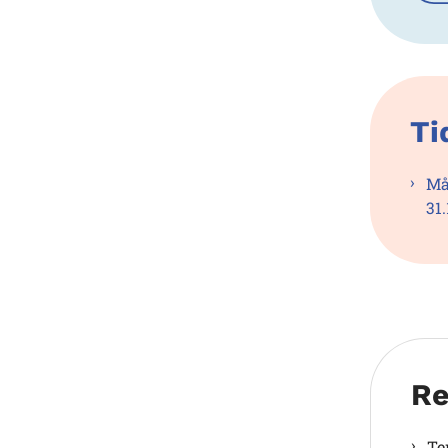
Ti
Må
31
Re
Te