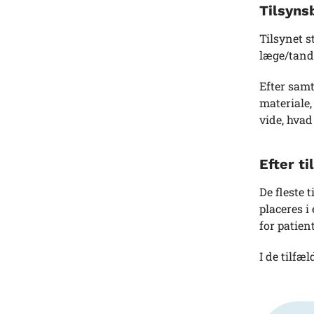
Tilsyns
Tilsynet 
læge/tandl
Efter sam
materiale,
vide, hvad 
Efter ti
De fleste 
placeres i
for patien
I de tilfæ