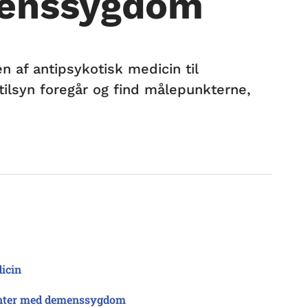
menssygdom
n af antipsykotisk medicin til
tilsyn foregår og find målepunkterne,
icin
tienter med demenssygdom