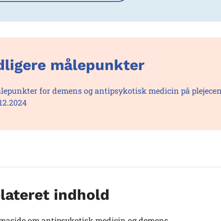
dligere målepunkter
lepunkter for demens og antipsykotisk medicin på plejecentr
.12.2024
lateret indhold
maside om antipsykotisk medicin og demens