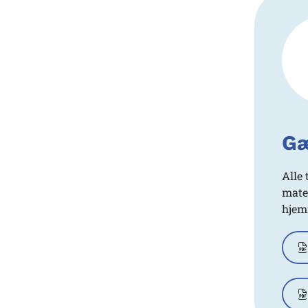
Gæ
Alle 
mate
hjem