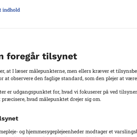
t indhold
 foregår tilsynet
er, at I læser målepunkterne, men ellers kræver et tilsynsb
 at observere den faglige standard, som den plejer at være
r er udgangspunktet for, hvad vi fokuserer på ved tilsynen
t præcisere, hvad målepunktet drejer sig om.
ilsynet
epleje- og hjemmesygeplejeenheder modtager et varslingsbrev