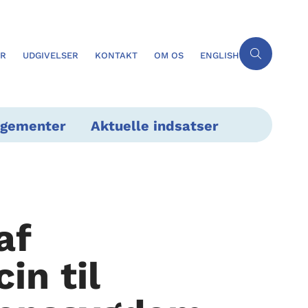
ER
UDGIVELSER
KONTAKT
OM OS
ENGLISH
ngementer
Aktuelle indsatser
af
in til