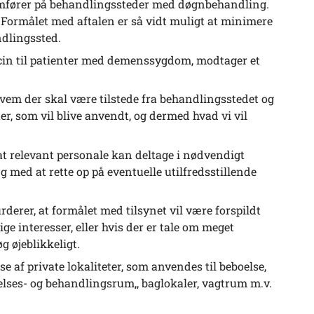
ennemfører på behandlingssteder med døgnbehandling.
 Formålet med aftalen er så vidt muligt at minimere
andlingssted.
cin til patienter med demenssygdom, modtager et
g hvem der skal være tilstede fra behandlingsstedet og
er, som vil blive anvendt, og dermed hvad vi vil
g at relevant personale kan deltage i nødvendigt
ed at rette op på eventuelle utilfredsstillende
rderer, at formålet med tilsynet vil være forspildt
ige interesser, eller hvis der er tale om meget
g øjeblikkeligt.
e af private lokaliteter, som anvendes til beboelse,
gelses- og behandlingsrum,, baglokaler, vagtrum m.v.