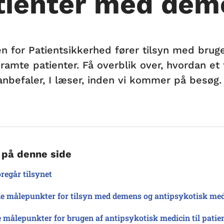
tienter med de
en for Patientsikkerhed fører tilsyn med bruge
amte patienter. Få overblik over, hvordan et 
anbefaler, I læser, inden vi kommer på besøg.
 på denne side
regår tilsynet
e målepunkter for tilsyn med demens og antipsykotisk med
e målepunkter for brugen af antipsykotisk medicin til pa