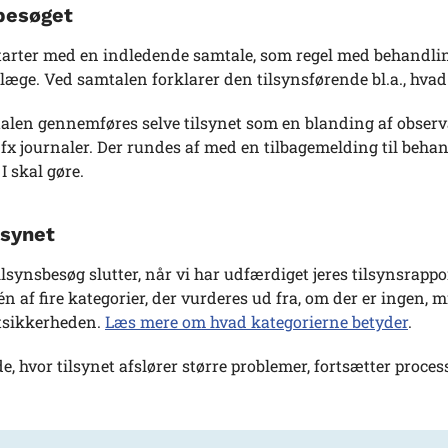
besøget
starter med en indledende samtale, som regel med behandlin
æge. Ved samtalen forklarer den tilsynsførende bl.a., hvad 
talen gennemføres selve tilsynet som en blanding af obser
 fx journaler. Der rundes af med en tilbagemelding til behan
I skal gøre.
lsynet
tilsynsbesøg slutter, når vi har udfærdiget jeres tilsynsrapp
 én af fire kategorier, der vurderes ud fra, om der er ingen, 
tsikkerheden.
Læs mere om hvad kategorierne betyder
.
lde, hvor tilsynet afslører større problemer, fortsætter proc