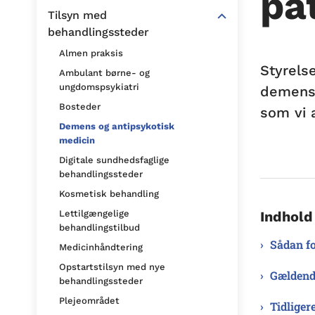
pa
Tilsyn med
behandlingssteder
Almen praksis
Styrels
Ambulant børne- og
ungdomspsykiatri
demensr
Bosteder
som vi 
Demens og antipsykotisk
medicin
Digitale sundhedsfaglige
behandlingssteder
Kosmetisk behandling
Indhold
Lettilgængelige
behandlingstilbud
Sådan fo
Medicinhåndtering
Opstartstilsyn med nye
Gældend
behandlingssteder
Plejeområdet
Tidliger