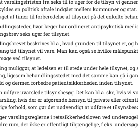
t varslingsfristen fra seks til to uger for de tilsyn vi g
kyldes en politisk aftale indgået mellem kommuner og stat.
uget af timer til forberedelse af tilsynet på det enkelte beh
dlingssteder, hvor læger har ordineret antipsykotisk medi
ingsbrev seks uger før tilsynet.
slingsbrevet beskrives bl.a., hvad grunden til tilsynet er, o
lang tid tilsynet vil vare. Man kan også se hvilke målepunkt
søge ved tilsynet.
ing muliggør, at ledelsen er til stede under hele tilsynet, o
g, ligesom behandlingsstedet med det samme kan gå i gang m
ld og dermed forbedre patientsikkerheden inden tilsynet.
n udføre uvarslede tilsynsbesøg. Det kan bl.a. ske, hvis vi vu
arsling, hvis der er afgørende hensyn til private eller offentl
lige forhold, som gør det nødvendigt at udføre et tilsynsbesø
lger varslingsreglerne i retssikkerhedsloven ved undersøgels
dre rum, der ikke er offentligt tilgængelige, f.eks. undersø