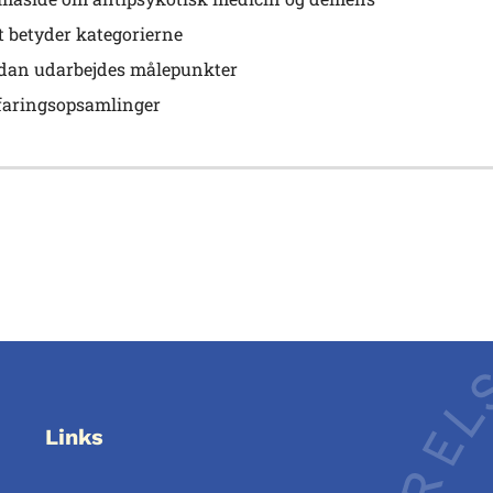
t betyder kategorierne
dan udarbejdes målepunkter
faringsopsamlinger
Links