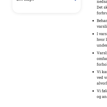
nedsa
Det s
forbr
Behan
varsl
I var
hvor 
under
Varsl
omfan
forho
Vi ka
ved v
alvor
Vi fø
og an