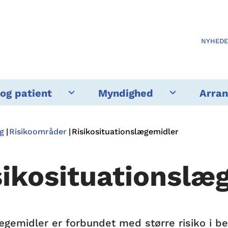
NYHED
og patient
Myndighed
Arra
g
Risikoområder
Risikosituationslægemidler
sikosituationslæ
ægemidler er forbundet med større risiko i be