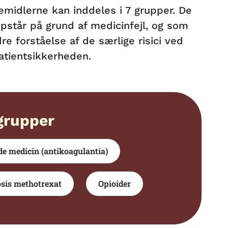
idlerne kan inddeles i 7 grupper. De
opstår på grund af medicinfejl, og som
e forståelse af de særlige risici ved
patientsikkerheden.
grupper
e medicin (antikoagulantia)
sis methotrexat
Opioider