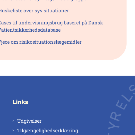
Huskeliste over syv situationer
Cases til undervisningsbrug baseret på Dansk
Patientsikkerhedsdatabase
Pjece om risikosituationslægemidler
Links
Udgivelser
Tilgængelighedserklæring