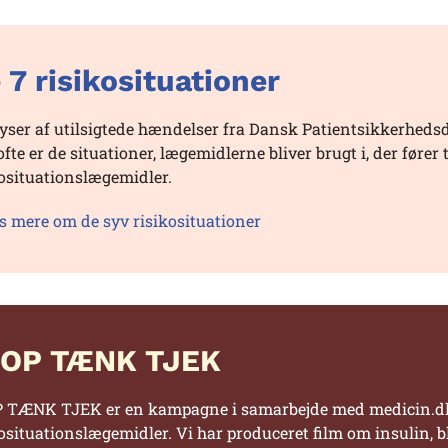
 7 risikosituationer
yser af utilsigtede hændelser fra Dansk Patientsikkerhedsd
ofte er de situationer, lægemidlerne bliver brugt i, der fører t
kosituationslægemidler.
 mere om de syv risikosituationer
OP TÆNK TJEK
 TÆNK TJEK er en kampagne i samarbejde med medicin.dk,
kosituationslægemidler. Vi har produceret film om insulin,