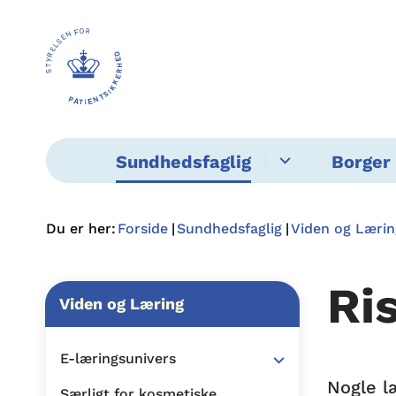
Sundhedsfaglig
Borger 
Du er her:
Forside
Sundhedsfaglig
Viden og Lærin
Ri
Viden og Læring
E-læringsunivers
Nogle l
Særligt for kosmetiske