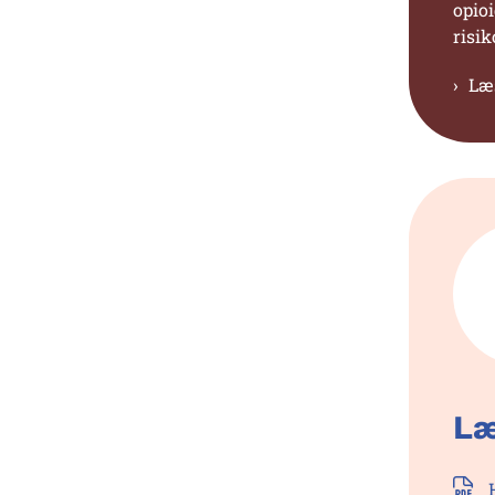
opioi
risi
Læ
Læ