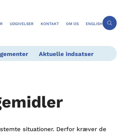
ER
UDGIVELSER
KONTAKT
OM OS
ENGLISH
ngementer
Aktuelle indsatser
gemidler
stemte situationer. Derfor kræver de