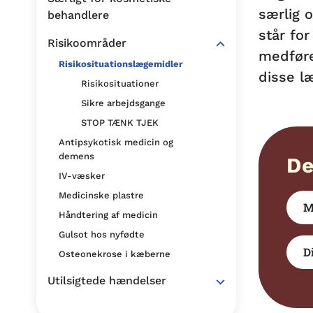
særlig 
behandlere
står for
Risikoområder
medføre
Risikosituationslægemidler
disse l
Risikosituationer
Sikre arbejdsgange
STOP TÆNK TJEK
Antipsykotisk medicin og
demens
De
IV-væsker
Medicinske plastre
M
Håndtering af medicin
Gulsot hos nyfødte
D
Osteonekrose i kæberne
Utilsigtede hændelser