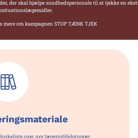
der, der skal hjælpe sundhedspersonale til at tjekke en eks
kosituationslægemidler.
s mere om kampagnen STOP TÆNK TJEK
ringsmateriale
Huskeliste over syv lægemiddelgrupper