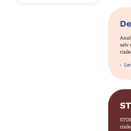
De
Anal
selv 
risi
Læs
ST
STOP
risi