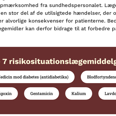
opmærksomhed fra sundhedspersonalet. Lægem
 en stor del af de utilsigtede hændelser, der 
r alvorlige konsekvenser for patienterne. Bedr
ægemidler kan derfor bidrage til at forbedre 
 7 risikosituationslægemiddel
edicin mod diabetes (antidiabetika)
Blodfortyndend
igoxin
Gentamicin
Kalium
Lavdo