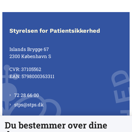
Styrelsen for Patientsikkerhed
Islands Brygge 67
2300 København S
CVR: 37105562
EAN: 5798000363311
72 28 66 00
stps@stps.dk
Du bestemmer over dine
Se alle kontaktnumre