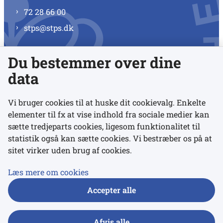
72 28 66 00
stps@stps.dk
Du bestemmer over dine
Se alle kontaktnumre
data
Vi bruger cookies til at huske dit cookievalg. Enkelte
elementer til fx at vise indhold fra sociale medier kan
Links
sætte tredjeparts cookies, ligesom funktionalitet til
statistik også kan sætte cookies. Vi bestræber os på at
Udgivelser
sitet virker uden brug af cookies.
Tilgængelighedserklæring
Læs mere om cookies
Data- og privatlivspolitik
Accepter alle
Cookies
Afvis alle