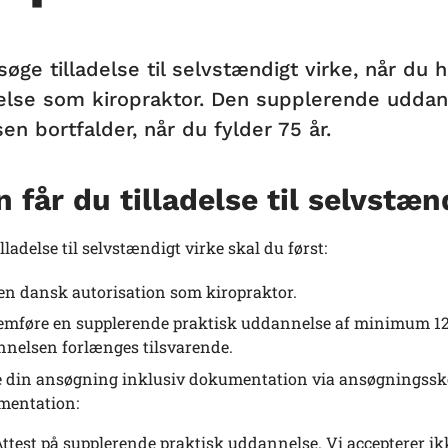
søge tilladelse til selvstændigt virke, når d
lse som kiropraktor. Den supplerende uddann
sen bortfalder, når du fylder 75 år.
 får du tilladelse til selvstæn
illadelse til selvstændigt virke skal du først:
en dansk autorisation som kiropraktor.
mføre en supplerende praktisk uddannelse af minimum 12 
nelsen forlænges tilsvarende.
 din ansøgning inklusiv dokumentation via ansøgningsskem
mentation:
ttest på supplerende praktisk uddannelse. Vi accepterer ikke