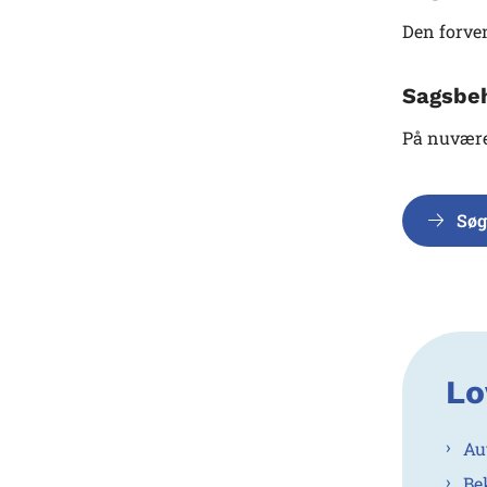
Den forve
Sagsbe
På nuvære
Søg
Lo
Au
Be