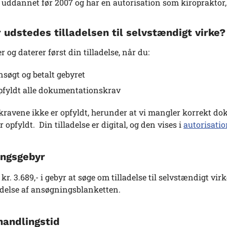
 uddannet før 2007 og har en autorisation som kiropraktor, h
 udstedes tilladelsen til selvstændigt virke?
r og daterer først din tilladelse, når du:
nsøgt og betalt gebyret
pfyldt alle dokumentationskrav
 kravene ikke er opfyldt, herunder at vi mangler korrekt do
r opfyldt. Din tilladelse er digital, og den vises i
autorisatio
ngsgebyr
 kr. 3.689,- i gebyr at søge om tilladelse til selvstændigt vir
delse af ansøgningsblanketten.
andlingstid