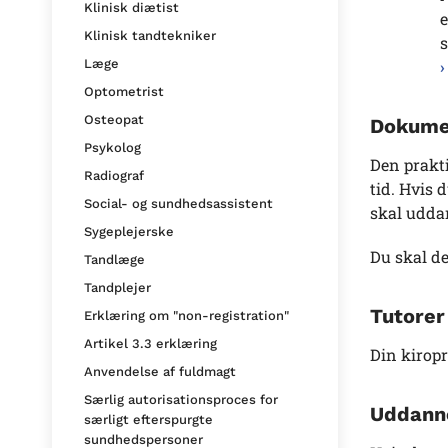
Klinisk diætist
e
Klinisk tandtekniker
s
Læge
Optometrist
Osteopat
Dokumen
Psykolog
Den prakt
Radiograf
tid. Hvis 
Social- og sundhedsassistent
skal udda
Sygeplejerske
Du skal de
Tandlæge
Tandplejer
Tutorer
Erklæring om "non-registration"
Artikel 3.3 erklæring
Din kirop
Anvendelse af fuldmagt
Særlig autorisationsproces for
Uddanne
særligt efterspurgte
sundhedspersoner