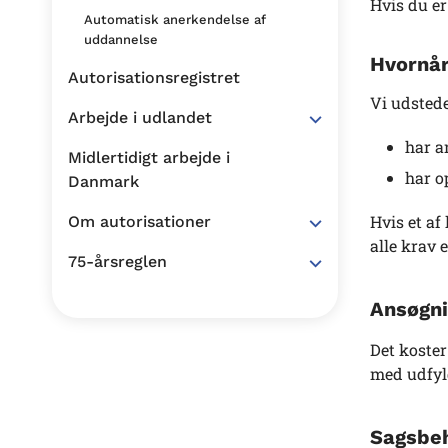
Hvis du er
Automatisk anerkendelse af
uddannelse
Hvornår
Autorisationsregistret
Vi udstede
Arbejde i udlandet
har a
Midlertidigt arbejde i
har o
Danmark
Hvis et af
Om autorisationer
alle krav e
75-årsreglen
Ansøgni
Det koster
med udfyl
Sagsbeh