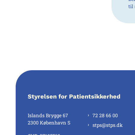
ti
Styrelsen for Patientsikkerhed
Islands Brygge 67
72 28 66 00
2300 København S
stps@stps.dk