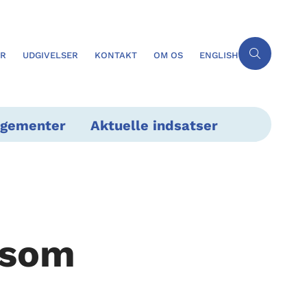
ER
UDGIVELSER
KONTAKT
OM OS
ENGLISH
ngementer
Aktuelle indsatser
 som