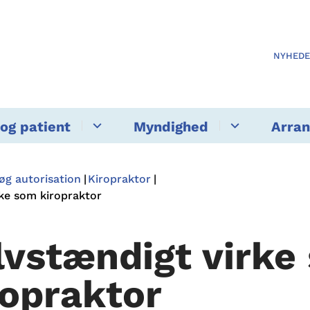
NYHED
og patient
Myndighed
Arra
øg autorisation
Kiropraktor
rke som kiropraktor
lvstændigt virke
ropraktor