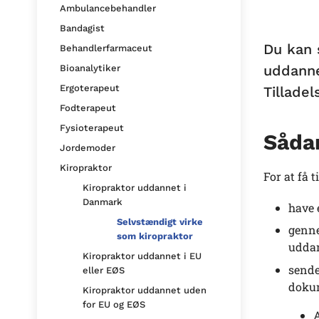
Ambulancebehandler
Bandagist
Du kan 
Behandlerfarmaceut
uddanne
Bioanalytiker
Ergoterapeut
Tilladel
Fodterapeut
Fysioterapeut
Sådan
Jordemoder
Kiropraktor
For at få t
Kiropraktor uddannet i
Danmark
have 
Selvstændigt virke
genne
som kiropraktor
uddan
Kiropraktor uddannet i EU
sende
eller EØS
doku
Kiropraktor uddannet uden
for EU og EØS
A