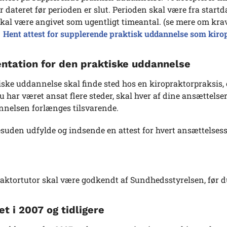
r dateret før perioden er slut. Perioden skal være fra startdato
kal være angivet som ugentligt timeantal. (se mere om krav
Hent attest for supplerende praktisk uddannelse som kiro
tation for den praktiske uddannelse
iske uddannelse skal finde sted hos en kiropraktorpraksis,
du har været ansat flere steder, skal hver af dine ansættels
nnelsen forlænges tilsvarende.
suden udfylde og indsende en attest for hvert ansættelses
raktortutor skal være godkendt af Sundhedsstyrelsen, før 
t i 2007 og tidligere