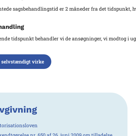
ntede sagsbehandlingstid er 2 måneder fra det tidspunkt, h
handling
nde tidspunkt behandler vi de ansøgninger, vi modtog i uge
 selvstændigt virke
vgivning
torisationsloven
kendtgørelse nr. 650 af 26. juni 2009 om tilladelse