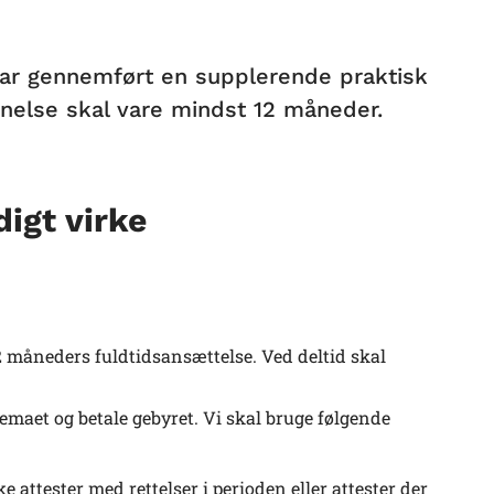
u har gennemført en supplerende praktisk
else skal vare mindst 12 måneder.
digt virke
måneders fuldtidsansættelse. Ved deltid skal
aet og betale gebyret. Vi skal bruge følgende
 attester med rettelser i perioden eller attester der