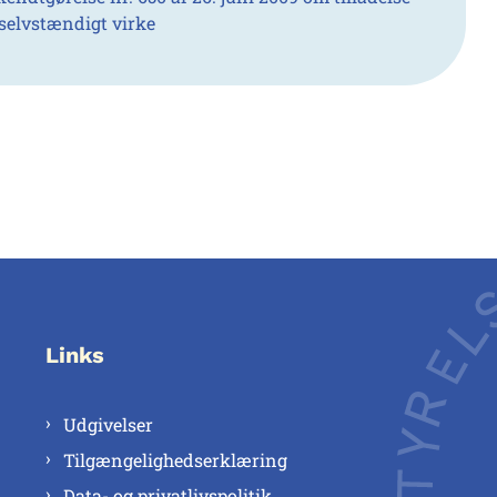
l selvstændigt virke
Links
Udgivelser
Tilgængelighedserklæring
Data- og privatlivspolitik