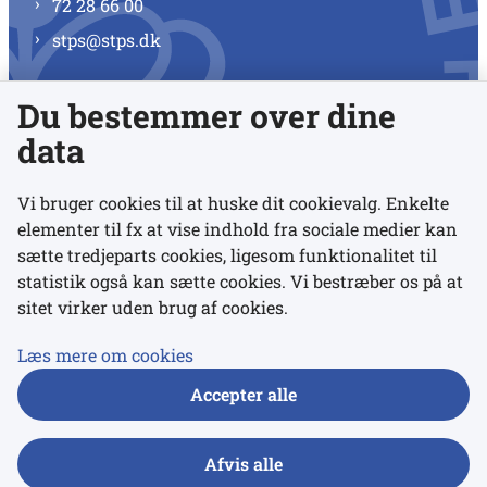
72 28 66 00
stps@stps.dk
Du bestemmer over dine
Se alle kontaktnumre
data
Vi bruger cookies til at huske dit cookievalg. Enkelte
elementer til fx at vise indhold fra sociale medier kan
Links
sætte tredjeparts cookies, ligesom funktionalitet til
statistik også kan sætte cookies. Vi bestræber os på at
Udgivelser
sitet virker uden brug af cookies.
Tilgængelighedserklæring
Læs mere om cookies
Data- og privatlivspolitik
Accepter alle
Cookies
Afvis alle