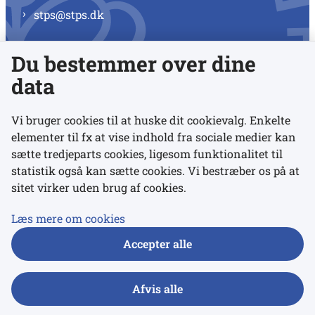
stps@stps.dk
Du bestemmer over dine
Se alle kontaktnumre
data
Vi bruger cookies til at huske dit cookievalg. Enkelte
elementer til fx at vise indhold fra sociale medier kan
Links
sætte tredjeparts cookies, ligesom funktionalitet til
statistik også kan sætte cookies. Vi bestræber os på at
Udgivelser
sitet virker uden brug af cookies.
Tilgængelighedserklæring
Læs mere om cookies
Data- og privatlivspolitik
Accepter alle
Cookies
Afvis alle