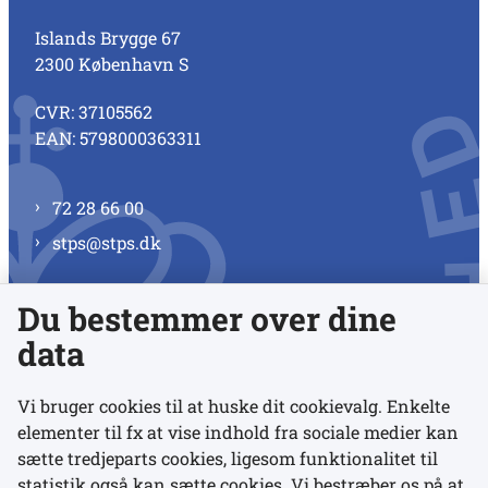
Islands Brygge 67
2300 København S
CVR: 37105562
EAN: 5798000363311
72 28 66 00
stps@stps.dk
Du bestemmer over dine
Se alle kontaktnumre
data
Vi bruger cookies til at huske dit cookievalg. Enkelte
elementer til fx at vise indhold fra sociale medier kan
Links
sætte tredjeparts cookies, ligesom funktionalitet til
statistik også kan sætte cookies. Vi bestræber os på at