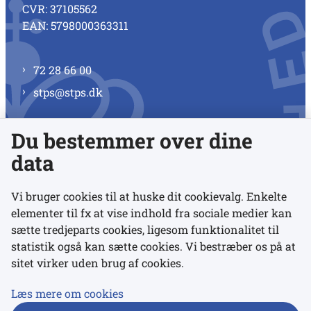
CVR: 37105562
EAN: 5798000363311
72 28 66 00
stps@stps.dk
Du bestemmer over dine
Se alle kontaktnumre
data
Vi bruger cookies til at huske dit cookievalg. Enkelte
elementer til fx at vise indhold fra sociale medier kan
Links
sætte tredjeparts cookies, ligesom funktionalitet til
statistik også kan sætte cookies. Vi bestræber os på at
Udgivelser
sitet virker uden brug af cookies.
Tilgængelighedserklæring
Læs mere om cookies
Data- og privatlivspolitik