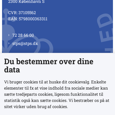
2300 København S
CVR: 37105562
EAN: 5798000363311
72 28 66 00
stps@stps.dk
Du bestemmer over dine
Se alle kontaktnumre
data
Vi bruger cookies til at huske dit cookievalg. Enkelte
elementer til fx at vise indhold fra sociale medier kan
Links
sætte tredjeparts cookies, ligesom funktionalitet til
statistik også kan sætte cookies. Vi bestræber os på at
sitet virker uden brug af cookies.
Udgivelser
Tilgængelighedserklæring