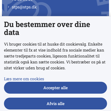
stps@stps.dk
Du bestemmer over dine
Se alle kontaktnumre
data
Vi bruger cookies til at huske dit cookievalg. Enkelte
elementer til fx at vise indhold fra sociale medier kan
Links
sætte tredjeparts cookies, ligesom funktionalitet til
statistik også kan sætte cookies. Vi bestræber os på at
sitet virker uden brug af cookies.
Udgivelser
Tilgængelighedserklæring
Læs mere om cookies
Data- og privatlivspolitik
Accepter alle
Cookies
Afvis alle